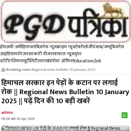
होम
अभी-अभी
हिमाचल
बिज़नेस न्यूज़
क्राइम न्यूज
टेक्नोलॉजी
पंजाब/जम्मू
बिजनेस
आइडिया
मनोरंजन
सरकारी योजना
वायरल न्यूज़
सुपर
स्टोरी
राशिफल
यूटीलिटी
उत्तराखंड
पोस्ट ऑफिस
Education/Job
Breaking news
Regional news bulletin 10 january 2025
›
›
हिमाचल सरकार इन पेड़ों के कटान पर लगाई
रोक || Regional News Bulletin 10 January
2025 || पढ़ें दिन की 10 बड़ी खबरें
admin
09:06 AM 05 Apr 2026
हिमाचल सरकार इन पेड़ों के कटान पर लगाई रोक || Regional News Bulletin 10 January 2025