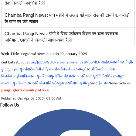
तक निकाली अक्रोश रैली
Chamba Pangi News: पांच महीने में उखड़ गई माल रोड की टायरिंग, करोड़ों
के काम पर उठे सवाल
Chamba Pangi News: पांगी में विश्व पर्यावरण दिवस पर चला स्वच्छता
अभियान, छात्रों ने निकाली जागरूकता रैली
Web Title:
regional news bulletin 10 january 2025
Get Latest
Education/Job
ENG
LIC
Personal Finance
अभी-अभी
उत्तराखंड
ऊना
काँगड़ा
किन्नौर
कुल्लू
क्राइम न्यूज
चंबा
टेक्नोलॉजी
दिव्य दर्शन
नॉलेज
पंजाब/जम्मू
पोस्ट ऑफिस
फ़ैक्ट चेक
बिजनेस आइडिया
बिज़नेस न्यूज़
बिलासपुर
बैंकिंग
मंडी
मनोरंजन
मेरी पांगी
यूटीलिटी
राशिफल
लाहुल
वायरल न्यूज़
शिमला
सरकारी योजना
सिरमौर
सुपर स्टोरी
सोलन
हमीरपुर
and
हिमाचल
News only on
pangi ghati dainik patrika
Published On: Apr 05, 2026 | 09:06 AM
Follow Us