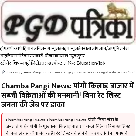
होम
अभी-अभी
हिमाचल
बिज़नेस न्यूज़
क्राइम न्यूज
टेक्नोलॉजी
पंजाब/जम्मू
बिजनेस
आइडिया
मनोरंजन
सरकारी योजना
वायरल न्यूज़
सुपर
स्टोरी
राशिफल
यूटीलिटी
उत्तराखंड
पोस्ट ऑफिस
Education/Job
Breaking news
Pangi consumers angry over arbitrary vegetable prices 178
›
›
Chamba Pangi News: पांगी किलाड़ बाजार में
सब्जी विक्रेताओं की मनमानी! बिना रेट लिस्ट
जनता की जेब पर डाका
Chamba Pangi News: Chamba Pangi News: पांगी: जिला चंबा के
जनजातीय क्षेत्र पांगी के मुख्यालय किलाड़ बाजार में सब्जी विक्रेता बिना रेट लिस्ट
के फल और सब्जियां बेच रहे हैं। रेट लिस्ट नहीं होने के कारण लोगों को मनमाने