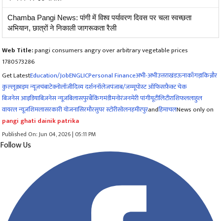
Chamba Pangi News: पांगी में विश्व पर्यावरण दिवस पर चला स्वच्छता
अभियान, छात्रों ने निकाली जागरूकता रैली
Web Title:
pangi consumers angry over arbitrary vegetable prices
1780573286
Get Latest
Education/Job
ENG
LIC
Personal Finance
अभी-अभी
उत्तराखंड
ऊना
काँगड़ा
किन्नौर
कुल्लू
क्राइम न्यूज
चंबा
टेक्नोलॉजी
दिव्य दर्शन
नॉलेज
पंजाब/जम्मू
पोस्ट ऑफिस
फ़ैक्ट चेक
बिजनेस आइडिया
बिज़नेस न्यूज़
बिलासपुर
बैंकिंग
मंडी
मनोरंजन
मेरी पांगी
यूटीलिटी
राशिफल
लाहुल
वायरल न्यूज़
शिमला
सरकारी योजना
सिरमौर
सुपर स्टोरी
सोलन
हमीरपुर
and
हिमाचल
News only on
pangi ghati dainik patrika
Published On: Jun 04, 2026 | 05:11 PM
Follow Us