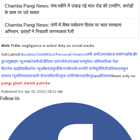
Chamba Pangi News: पांच महीने में उखड़ गई माल रोड की टायरिंग, करोड़ों
के काम पर उठे सवाल
Chamba Pangi News: पांगी में विश्व पर्यावरण दिवस पर चला स्वच्छता
अभियान, छात्रों ने निकाली जागरूकता रैली
Web Title:
negligence in active duty on social media
Get Latest
Education/Job
ENG
LIC
Personal Finance
अभी-अभी
उत्तराखंड
ऊना
काँगड़ा
किन्नौर
कुल्लू
क्राइम न्यूज
चंबा
टेक्नोलॉजी
दिव्य दर्शन
नॉलेज
पंजाब/जम्मू
पोस्ट ऑफिस
फ़ैक्ट चेक
बिजनेस आइडिया
बिज़नेस न्यूज़
बिलासपुर
बैंकिंग
मंडी
मनोरंजन
मेरी पांगी
यूटीलिटी
राशिफल
लाहुल
वायरल न्यूज़
शिमला
सरकारी योजना
सिरमौर
सुपर स्टोरी
सोलन
हमीरपुर
and
हिमाचल
News only on
pangi ghati dainik patrika
Published On: Apr 05, 2026 | 08:52 AM
Follow Us