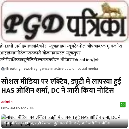
होम
अभी-अभी
हिमाचल
बिज़नेस न्यूज़
क्राइम न्यूज
टेक्नोलॉजी
पंजाब/जम्मू
बिजनेस
आइडिया
मनोरंजन
सरकारी योजना
वायरल न्यूज़
सुपर
स्टोरी
राशिफल
यूटीलिटी
उत्तराखंड
पोस्ट ऑफिस
Education/Job
Breaking news
Negligence in active duty on social media
›
›
सोशल मीडिया पर एक्टिव, ड्यूटी में लापरवा हुई
HAS ओशिन शर्मा, DC ने जारी किया नोटिस
admin
08:52 AM 05 Apr 2026
सोशल मीडिया पर एक्टिव, ड्यूटी में लापरवा हुई HAS ओशिन शर्मा, DC ने जारी किया नोटिस