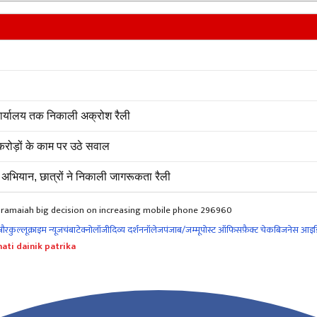
 कार्यालय तक निकाली अक्रोश रैली
रोड़ों के काम पर उठे सवाल
अभियान, छात्रों ने निकाली जागरूकता रैली
daramaiah big decision on increasing mobile phone 296960
नौर
कुल्लू
क्राइम न्यूज
चंबा
टेक्नोलॉजी
दिव्य दर्शन
नॉलेज
पंजाब/जम्मू
पोस्ट ऑफिस
फ़ैक्ट चेक
बिजनेस आइड
ati dainik patrika