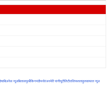
िया
बिज़नेस न्यूज़
बिलासपुर
बैंकिंग
मंडी
मनोरंजन
मेरी पांगी
यूटीलिटी
राशिफल
लाहुल
वायरल न्यूज़