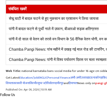
संबंधित खबरें
सेचू घाटी में बादल फटने से हुए नुकसान का प्रशासन ने लिया जायजा
पांगी में बादल फटने से पुर्थी नाले में उफान, बीआरओ सड़क क्षतिग्रस्त
पांगी में दो साल से वेतन को तरसे वन विभाग के 56 दैनिक वेतन भोगी, वन
Chamba Pangi News: पांच महीने में उखड़ गई माल रोड की टायरिंग, क
Chamba Pangi News: पांगी में विश्व पर्यावरण दिवस पर चला स्वच्छता 
Web Title:
national karnataka bans social media for under 16 age cm sid
Get Latest
Education/Job
ENG
LIC
Personal Finance
अभी-अभी
उत्तराखंड
ऊना
काँगड़ा
किन्
शिमला
सरकारी योजना
सिरमौर
सुपर स्टोरी
सोलन
हमीरपुर
and
हिमाचल
News only on
pangi gh
Published On: Apr 06, 2026 | 10:19 AM
Follow Us