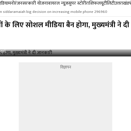
डिया
मनोरंजन
सरकारी योजना
वायरल न्यूज़
सुपर स्टोरी
राशिफल
यूटीलिटी
उत्तराखंड
cm siddaramaiah big decision on increasing mobile phone 296960
ं के लिए सोशल मीडिया बैन होगा, मुख्यमंत्री ने द
नकारी
विज्ञापन