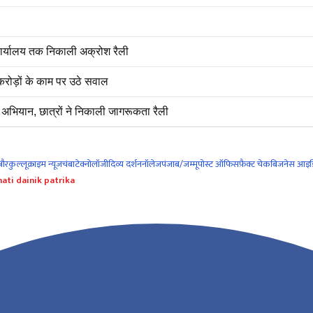
 कार्यालय तक निकाली अक्रोश रैली
रोड़ों के काम पर उठे सवाल
अभियान, छात्रों ने निकाली जागरूकता रैली
नौर
कुल्लू
क्राइम न्यूज
चंबा
टेक्नोलॉजी
दिव्य दर्शन
नॉलेज
पंजाब/जम्मू
पोस्ट ऑफिस
फ़ैक्ट चेक
बिजनेस आइड
ati dainik patrika