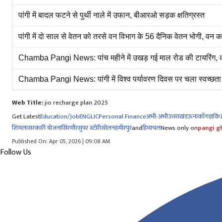
पांगी में बादल फटने से पुर्थी नाले में उफान, बीआरओ सड़क क्षतिग्रस्त
पांगी में दो साल से वेतन को तरसे वन विभाग के 56 दैनिक वेतन भोगी, वन
Chamba Pangi News: पांच महीने में उखड़ गई माल रोड की टायरिंग, क
Chamba Pangi News: पांगी में विश्व पर्यावरण दिवस पर चला स्वच्छता 
Web Title:
jio recharge plan 2025
Get Latest
Education/Job
ENG
LIC
Personal Finance
अभी-अभी
उत्तराखंड
ऊना
काँगड़ा
किन्
शिमला
सरकारी योजना
सिरमौर
सुपर स्टोरी
सोलन
हमीरपुर
and
हिमाचल
News only on
pangi gh
Published On: Apr 05, 2026 | 09:08 AM
Follow Us