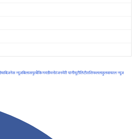
िया
बिज़नेस न्यूज़
बिलासपुर
बैंकिंग
मंडी
मनोरंजन
मेरी पांगी
यूटीलिटी
राशिफल
लाहुल
वायरल न्यूज़