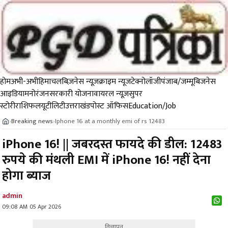
होम
अभी-अभी
हिमाचल
बिज़नेस न्यूज़
क्राइम न्यूज
टेक्नोलॉजी
पंजाब/जम्मू
बिजनेस
आइडिया
मनोरंजन
सरकारी योजना
वायरल न्यूज़
सुपर
स्टोरी
राशिफल
यूटीलिटी
उत्तराखंड
पोस्ट ऑफिस
Education/Job
Breaking news
Iphone 16 at a monthly emi of rs 12483
›
›
iPhone 16! || जबरदस्त फायदे की डील: 12483
रुपये की मंथली EMI में iPhone 16! नहीं देना
होगा ब्याज
admin
09:08 AM 05 Apr 2026
विज्ञापन