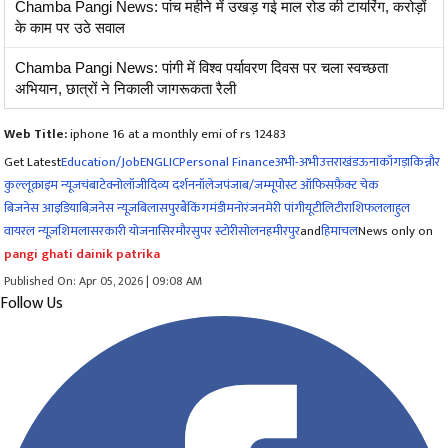
Chamba Pangi News: पांच महीने में उखड़ गई माल रोड की टायरिंग, करोड़ों
के काम पर उठे सवाल
Chamba Pangi News: पांगी में विश्व पर्यावरण दिवस पर चला स्वच्छता
अभियान, छात्रों ने निकाली जागरूकता रैली
Web Title:
iphone 16 at a monthly emi of rs 12483
Get Latest
Education/Job
ENG
LIC
Personal Finance
अभी-अभी
उत्तराखंड
ऊना
काँगड़ा
किन्नौर
कुल्लू
क्राइम न्यूज
चंबा
टेक्नोलॉजी
दिव्य दर्शन
नॉलेज
पंजाब/जम्मू
पोस्ट ऑफिस
फ़ैक्ट चेक
बिजनेस आइडिया
बिज़नेस न्यूज़
बिलासपुर
बैंकिंग
मंडी
मनोरंजन
मेरी पांगी
यूटीलिटी
राशिफल
लाहुल
वायरल न्यूज़
शिमला
सरकारी योजना
सिरमौर
सुपर स्टोरी
सोलन
हमीरपुर
and
हिमाचल
News only on
pangi ghati dainik patrika
Published On: Apr 05, 2026 | 09:08 AM
Follow Us