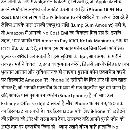
उन लोगों के लिए एक बेहतरीन विकल्प हो सकता है, जो Apple के साथ
अपने स्मार्टफोन अनुभव को अपडेट करना चाहते हैं।
iPhone 16 पर No
Cost EMI का लाभ
यदि आप iPhone 16 को खरीदने का सपना देख रहे हैं
लेकिन आपके पास उसकी एकमुश्त राशि (Lump Sum Amount) नहीं है,
तो Amazon में आपको No Cost EMI का विकल्प मिल रहा है। इसके
तहत, अगर आपके पास Amazon Pay ICICI, Kotak Mahindra, SBI या
ICICI बैंक का कार्ड है, तो आप इस शानदार फोन को बिना किसी अतिरिक्त
शुल्क के खरीदी कर सकते हैं। इस सुविधा के तहत, आप अगले 6 महीने
तक हर महीने केवल ₹12,843 का भुगतान करेंगे, जिससे आपके लिए EMI का
भुगतान आसान और सुविधाजनक हो जाएगा।
पुराना फोन एक्सचेंज करने
पर डिस्काउंट
Amazon पर iPhone 16 खरीदने के लिए और भी एक खास
ऑफर है, जो आपको एक्सचेंज के माध्यम से एक बेहतरीन छूट देने वाला है।
यदि आपके पास पुराना स्मार्टफोन (Smartphone) है, तो आप उसे
Exhange Offer के तहत दे सकते हैं और iPhone 16 पर ₹49,450 तक
का डिस्काउंट पा सकते हैं। यह डिस्काउंट आपके लिए iPhone को खरीदने
की प्रक्रिया को और भी सस्ता बना देगा, खासकर यदि आपने पुराने फोन को
अच्छे दाम पर एक्सचेंज किया हो।
ध्यान रखने योग्य बातें
हालांकि No