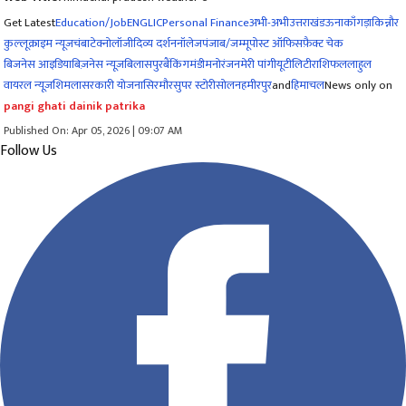
Get Latest
Education/Job
ENG
LIC
Personal Finance
अभी-अभी
उत्तराखंड
ऊना
काँगड़ा
किन्नौर
कुल्लू
क्राइम न्यूज
चंबा
टेक्नोलॉजी
दिव्य दर्शन
नॉलेज
पंजाब/जम्मू
पोस्ट ऑफिस
फ़ैक्ट चेक
बिजनेस आइडिया
बिज़नेस न्यूज़
बिलासपुर
बैंकिंग
मंडी
मनोरंजन
मेरी पांगी
यूटीलिटी
राशिफल
लाहुल
वायरल न्यूज़
शिमला
सरकारी योजना
सिरमौर
सुपर स्टोरी
सोलन
हमीरपुर
and
हिमाचल
News only on
pangi ghati dainik patrika
Published On: Apr 05, 2026 | 09:07 AM
Follow Us