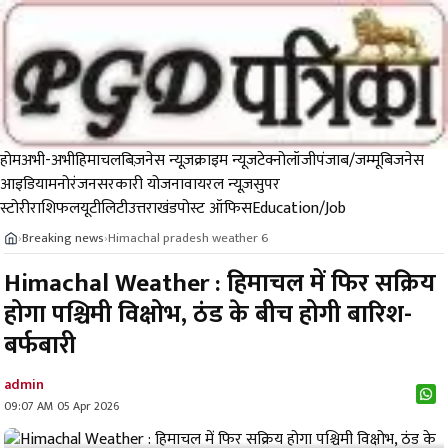
होम
अभी-अभी
हिमाचल
बिज़नेस न्यूज़
क्राइम न्यूज
टेक्नोलॉजी
पंजाब/जम्मू
बिजनेस
आइडिया
मनोरंजन
सरकारी योजना
वायरल न्यूज़
सुपर
स्टोरी
राशिफल
यूटीलिटी
उत्तराखंड
पोस्ट ऑफिस
Education/Job
Breaking news
Himachal pradesh weather 6
›
›
Himachal Weather : हिमाचल में फिर सक्रिय
होगा पश्चिमी विक्षोभ, ठंड के बीच होगी बारिश-
बर्फबारी
admin
09:07 AM 05 Apr 2026