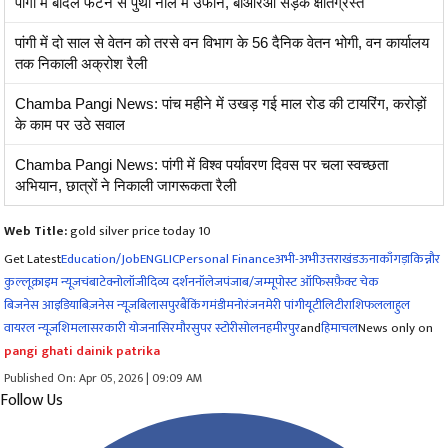
पांगी में बादल फटने से पुर्थी नाले में उफान, बीआरओ सड़क क्षतिग्रस्त
पांगी में दो साल से वेतन को तरसे वन विभाग के 56 दैनिक वेतन भोगी, वन कार्यालय
तक निकाली अक्रोश रैली
Chamba Pangi News: पांच महीने में उखड़ गई माल रोड की टायरिंग, करोड़ों
के काम पर उठे सवाल
Chamba Pangi News: पांगी में विश्व पर्यावरण दिवस पर चला स्वच्छता
अभियान, छात्रों ने निकाली जागरूकता रैली
Web Title:
gold silver price today 10
Get Latest
Education/Job
ENG
LIC
Personal Finance
अभी-अभी
उत्तराखंड
ऊना
काँगड़ा
किन्नौर
कुल्लू
क्राइम न्यूज
चंबा
टेक्नोलॉजी
दिव्य दर्शन
नॉलेज
पंजाब/जम्मू
पोस्ट ऑफिस
फ़ैक्ट चेक
बिजनेस आइडिया
बिज़नेस न्यूज़
बिलासपुर
बैंकिंग
मंडी
मनोरंजन
मेरी पांगी
यूटीलिटी
राशिफल
लाहुल
वायरल न्यूज़
शिमला
सरकारी योजना
सिरमौर
सुपर स्टोरी
सोलन
हमीरपुर
and
हिमाचल
News only on
pangi ghati dainik patrika
Published On: Apr 05, 2026 | 09:09 AM
Follow Us