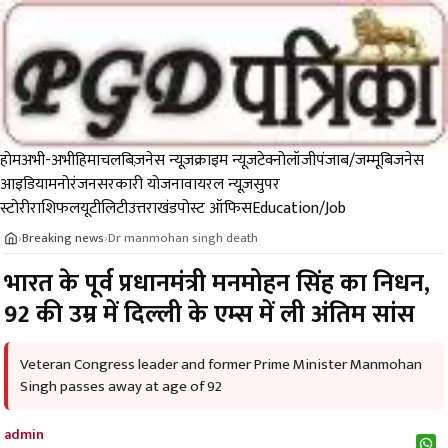
होम
अभी-अभी
हिमाचल
बिज़नेस न्यूज़
क्राइम न्यूज
टेक्नोलॉजी
पंजाब/जम्मू
बिजनेस
आइडिया
मनोरंजन
सरकारी योजना
वायरल न्यूज़
सुपर
स्टोरी
राशिफल
यूटीलिटी
उत्तराखंड
पोस्ट ऑफिस
Education/Job
Breaking news
Dr manmohan singh death
›
›
भारत के पूर्व प्रधानमंत्री मनमोहन सिंह का निधन,
92 की उम्र में दिल्ली के एम्स में ली अंतिम सांस
Veteran Congress leader and former Prime Minister Manmohan
Singh passes away at age of 92
admin