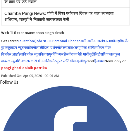
के काम पर उठे सवाल
Chamba Pangi News: पांगी में विश्व पर्यावरण दिवस पर चला स्वच्छता
अभियान, छात्रों ने निकाली जागरूकता रैली
Web Title:
dr manmohan singh death
Get Latest
Education/Job
ENG
LIC
Personal Finance
अभी-अभी
उत्तराखंड
ऊना
काँगड़ा
किन्नौर
कुल्लू
क्राइम न्यूज
चंबा
टेक्नोलॉजी
दिव्य दर्शन
नॉलेज
पंजाब/जम्मू
पोस्ट ऑफिस
फ़ैक्ट चेक
बिजनेस आइडिया
बिज़नेस न्यूज़
बिलासपुर
बैंकिंग
मंडी
मनोरंजन
मेरी पांगी
यूटीलिटी
राशिफल
लाहुल
वायरल न्यूज़
शिमला
सरकारी योजना
सिरमौर
सुपर स्टोरी
सोलन
हमीरपुर
and
हिमाचल
News only on
pangi ghati dainik patrika
Published On: Apr 05, 2026 | 09:05 AM
Follow Us