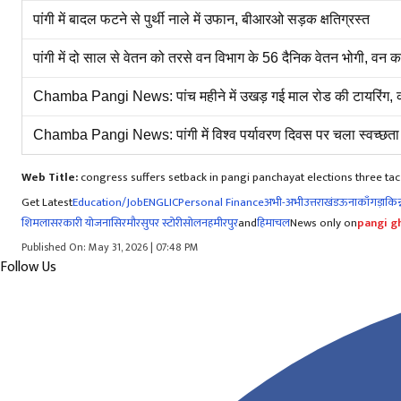
पांगी में बादल फटने से पुर्थी नाले में उफान, बीआरओ सड़क क्षतिग्रस्त
पांगी में दो साल से वेतन को तरसे वन विभाग के 56 दैनिक वेतन भोगी, वन
Chamba Pangi News: पांच महीने में उखड़ गई माल रोड की टायरिंग, क
Chamba Pangi News: पांगी में विश्व पर्यावरण दिवस पर चला स्वच्छता 
Web Title:
congress suffers setback in pangi panchayat elections three t
Get Latest
Education/Job
ENG
LIC
Personal Finance
अभी-अभी
उत्तराखंड
ऊना
काँगड़ा
किन्
शिमला
सरकारी योजना
सिरमौर
सुपर स्टोरी
सोलन
हमीरपुर
and
हिमाचल
News only on
pangi gh
Published On: May 31, 2026 | 07:48 PM
Follow Us