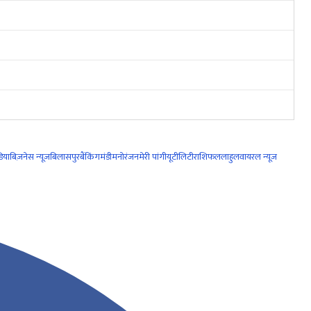
िया
बिज़नेस न्यूज़
बिलासपुर
बैंकिंग
मंडी
मनोरंजन
मेरी पांगी
यूटीलिटी
राशिफल
लाहुल
वायरल न्यूज़