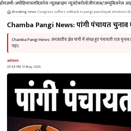
होम
अभी-अभी
हिमाचल
बिज़नेस न्यूज़
क्राइम न्यूज
टेक्नोलॉजी
पंजाब/जम्मू
बिजनेस आइ
Breaking news
Congress suffers setback in pangi panchayat elections t
›
›
Chamba Pangi News: पांगी पंचायत चुनाव में
Chamba Pangi News: जनजातीय क्षेत्र पांगी में संपन्न हुए पंचायती राज चु
पड़ा।
admin
07:48 PM 31 May 2026