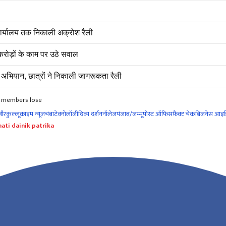
 कार्यालय तक निकाली अक्रोश रैली
रोड़ों के काम पर उठे सवाल
अभियान, छात्रों ने निकाली जागरूकता रैली
ac members lose
नौर
कुल्लू
क्राइम न्यूज
चंबा
टेक्नोलॉजी
दिव्य दर्शन
नॉलेज
पंजाब/जम्मू
पोस्ट ऑफिस
फ़ैक्ट चेक
बिजनेस आइड
ati dainik patrika