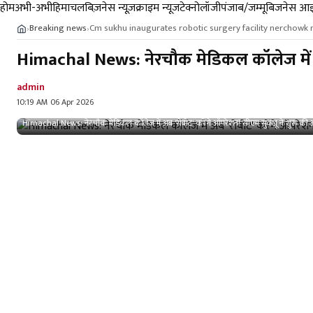
होम
अभी-अभी
हिमाचल
बिज़नेस न्यूज़
क्राइम न्यूज
टेक्नोलॉजी
पंजाब/जम्मू
बिजनेस आइ
Breaking news
Cm sukhu inaugurates robotic surgery facility nerchowk 
›
›
Himachal News: नेरचौक मेडिकल कॉलेज में अब
admin
10:19 AM 06 Apr 2026
Himachal News: नेरचौक मेडिकल कॉलेज में अब 'रोबोट' करेंगे ऑपरेशन! सीएम सुक्खू ने शुरू की 