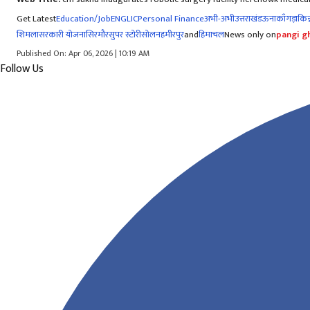
Get Latest
Education/Job
ENG
LIC
Personal Finance
अभी-अभी
उत्तराखंड
ऊना
काँगड़ा
किन्
शिमला
सरकारी योजना
सिरमौर
सुपर स्टोरी
सोलन
हमीरपुर
and
हिमाचल
News only on
pangi gh
Published On: Apr 06, 2026 | 10:19 AM
Follow Us