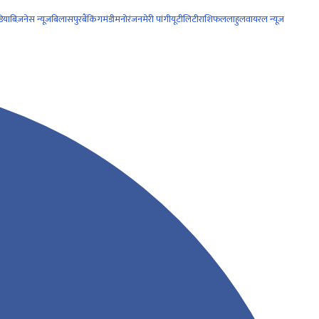
िया
बिज़नेस न्यूज़
बिलासपुर
बैंकिंग
मंडी
मनोरंजन
मेरी पांगी
यूटीलिटी
राशिफल
लाहुल
वायरल न्यूज़