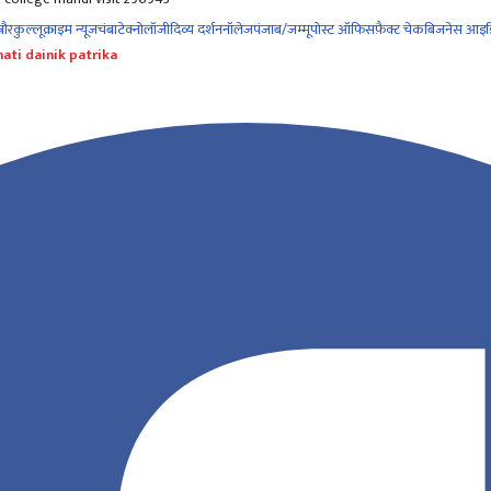
नौर
कुल्लू
क्राइम न्यूज
चंबा
टेक्नोलॉजी
दिव्य दर्शन
नॉलेज
पंजाब/जम्मू
पोस्ट ऑफिस
फ़ैक्ट चेक
बिजनेस आइड
ati dainik patrika