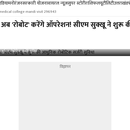
डिया
मनोरंजन
सरकारी योजना
वायरल न्यूज़
सुपर स्टोरी
राशिफल
यूटीलिटी
उत्तराखंड
medical college mandi visit 296943
 'रोबोट' करेंगे ऑपरेशन! सीएम सुक्खू ने शुरू 
आधुनिक रोबोटिक सर्जरी सुविधा
विज्ञापन