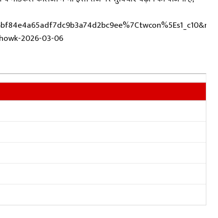
f84e4a65adf7dc9b3a74d2bc9ee%7Ctwcon%5Es1_c10&ref_u
chowk-2026-03-06