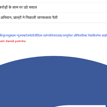
रोड़ों के काम पर उठे सवाल
अभियान, छात्रों ने निकाली जागरूकता रैली
नौर
कुल्लू
क्राइम न्यूज
चंबा
टेक्नोलॉजी
दिव्य दर्शन
नॉलेज
पंजाब/जम्मू
पोस्ट ऑफिस
फ़ैक्ट चेक
बिजनेस आइड
ati dainik patrika