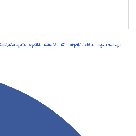
िया
बिज़नेस न्यूज़
बिलासपुर
बैंकिंग
मंडी
मनोरंजन
मेरी पांगी
यूटीलिटी
राशिफल
लाहुल
वायरल न्यूज़