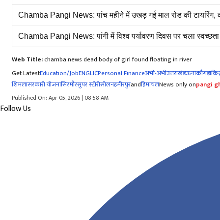
Chamba Pangi News: पांच महीने में उखड़ गई माल रोड की टायरिंग, क
Chamba Pangi News: पांगी में विश्व पर्यावरण दिवस पर चला स्वच्छता 
Web Title:
chamba news dead body of girl found floating in river
Get Latest
Education/Job
ENG
LIC
Personal Finance
अभी-अभी
उत्तराखंड
ऊना
काँगड़ा
किन्
शिमला
सरकारी योजना
सिरमौर
सुपर स्टोरी
सोलन
हमीरपुर
and
हिमाचल
News only on
pangi gh
Published On: Apr 05, 2026 | 08:58 AM
Follow Us