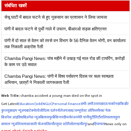
संबंधित खबरें
सेचू घाटी में बादल फटने से हुए नुकसान का प्रशासन ने लिया जायजा
पांगी में बादल फटने से पुर्थी नाले में उफान, बीआरओ सड़क क्षतिग्रस्त
पांगी में दो साल से वेतन को तरसे वन विभाग के 56 दैनिक वेतन भोगी, वन कार्यालय
तक निकाली अक्रोश रैली
Chamba Pangi News: पांच महीने में उखड़ गई माल रोड की टायरिंग, करोड़ों
के काम पर उठे सवाल
Chamba Pangi News: पांगी में विश्व पर्यावरण दिवस पर चला स्वच्छता
अभियान, छात्रों ने निकाली जागरूकता रैली
Web Title:
chamba accident a young man died on the spot in
Get Latest
Education/Job
ENG
LIC
Personal Finance
अभी-अभी
उत्तराखंड
ऊना
काँगड़ा
किन्नौर
कुल्लू
क्राइम न्यूज
चंबा
टेक्नोलॉजी
दिव्य दर्शन
नॉलेज
पंजाब/जम्मू
पोस्ट ऑफिस
फ़ैक्ट चेक
बिजनेस आइडिया
बिज़नेस न्यूज़
बिलासपुर
बैंकिंग
मंडी
मनोरंजन
मेरी पांगी
यूटीलिटी
राशिफल
लाहुल
वायरल न्यूज़
शिमला
सरकारी योजना
सिरमौर
सुपर स्टोरी
सोलन
हमीरपुर
and
हिमाचल
News only on
pangi ghati dainik patrika