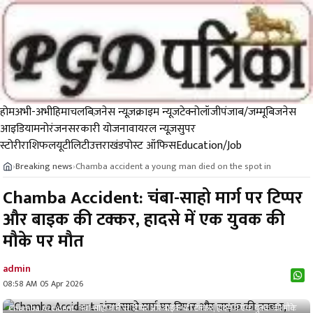
होम
अभी-अभी
हिमाचल
बिज़नेस न्यूज़
क्राइम न्यूज
टेक्नोलॉजी
पंजाब/जम्मू
बिजनेस
आइडिया
मनोरंजन
सरकारी योजना
वायरल न्यूज़
सुपर
स्टोरी
राशिफल
यूटीलिटी
उत्तराखंड
पोस्ट ऑफिस
Education/Job
Breaking news
Chamba accident a young man died on the spot in
›
›
Chamba Accident: चंबा-साहो मार्ग पर टिप्पर
और बाइक की टक्कर, हादसे में एक युवक की
मौके पर मौत
admin
08:58 AM 05 Apr 2026
Chamba Accident: चंबा-साहो मार्ग पर टिप्पर और बाइक की टक्कर, हादसे में एक युवक की मौके