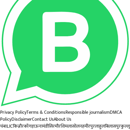
Privacy Policy
Terms & Conditions
Responsible journalism
DMCA
Policy
Disclaimer
Contact Us
About Us
चंबा
LIC
किन्नौर
काँगड़ा
ऊना
मंडी
सिरमौर
शिमला
सोलन
हमीरपुर
लाहुल
बिलासपुर
कुल्लू