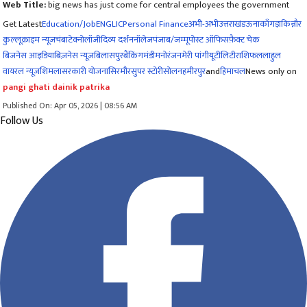
Web Title:
big news has just come for central employees the government
Get Latest
Education/Job
ENG
LIC
Personal Finance
अभी-अभी
उत्तराखंड
ऊना
काँगड़ा
किन्नौर
कुल्लू
क्राइम न्यूज
चंबा
टेक्नोलॉजी
दिव्य दर्शन
नॉलेज
पंजाब/जम्मू
पोस्ट ऑफिस
फ़ैक्ट चेक
बिजनेस आइडिया
बिज़नेस न्यूज़
बिलासपुर
बैंकिंग
मंडी
मनोरंजन
मेरी पांगी
यूटीलिटी
राशिफल
लाहुल
वायरल न्यूज़
शिमला
सरकारी योजना
सिरमौर
सुपर स्टोरी
सोलन
हमीरपुर
and
हिमाचल
News only on
pangi ghati dainik patrika
Published On: Apr 05, 2026 | 08:56 AM
Follow Us