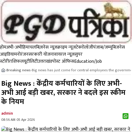
होम
अभी-अभी
हिमाचल
बिज़नेस न्यूज़
क्राइम न्यूज
टेक्नोलॉजी
पंजाब/जम्मू
बिजनेस
आइडिया
मनोरंजन
सरकारी योजना
वायरल न्यूज़
सुपर
स्टोरी
राशिफल
यूटीलिटी
उत्तराखंड
पोस्ट ऑफिस
Education/Job
Breaking news
Big news has just come for central employees the governm
›
›
Big News : केंद्रीय कर्मचारियों के लिए अभी-
अभी आई बड़ी खबर, सरकार ने बदले इस स्कीम
के नियम
admin
08:56 AM 05 Apr 2026