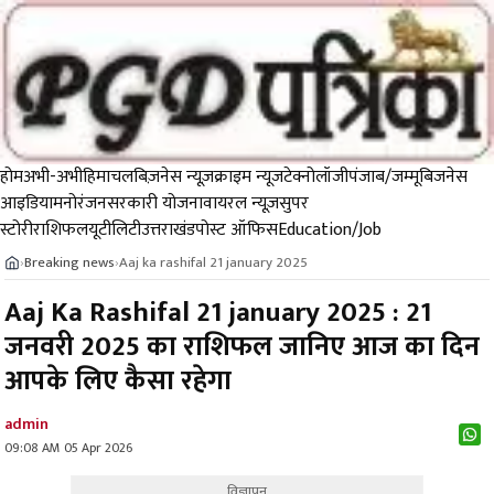
होम
अभी-अभी
हिमाचल
बिज़नेस न्यूज़
क्राइम न्यूज
टेक्नोलॉजी
पंजाब/जम्मू
बिजनेस
आइडिया
मनोरंजन
सरकारी योजना
वायरल न्यूज़
सुपर
स्टोरी
राशिफल
यूटीलिटी
उत्तराखंड
पोस्ट ऑफिस
Education/Job
Breaking news
Aaj ka rashifal 21 january 2025
›
›
Aaj Ka Rashifal 21 january 2025 : 21
जनवरी 2025 का राशिफल जानिए आज का दिन
आपके लिए कैसा रहेगा
admin
09:08 AM 05 Apr 2026
विज्ञापन