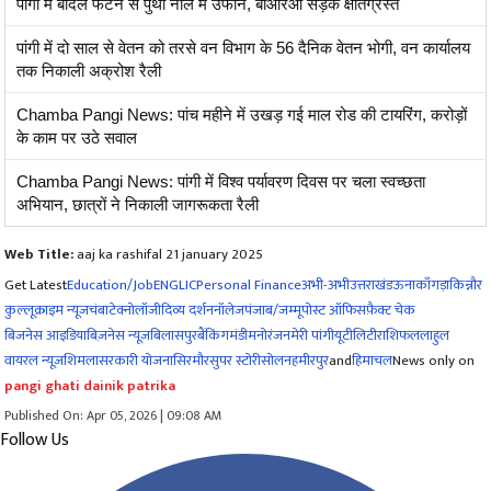
पांगी में बादल फटने से पुर्थी नाले में उफान, बीआरओ सड़क क्षतिग्रस्त
पांगी में दो साल से वेतन को तरसे वन विभाग के 56 दैनिक वेतन भोगी, वन कार्यालय
तक निकाली अक्रोश रैली
Chamba Pangi News: पांच महीने में उखड़ गई माल रोड की टायरिंग, करोड़ों
के काम पर उठे सवाल
Chamba Pangi News: पांगी में विश्व पर्यावरण दिवस पर चला स्वच्छता
अभियान, छात्रों ने निकाली जागरूकता रैली
Web Title:
aaj ka rashifal 21 january 2025
Get Latest
Education/Job
ENG
LIC
Personal Finance
अभी-अभी
उत्तराखंड
ऊना
काँगड़ा
किन्नौर
कुल्लू
क्राइम न्यूज
चंबा
टेक्नोलॉजी
दिव्य दर्शन
नॉलेज
पंजाब/जम्मू
पोस्ट ऑफिस
फ़ैक्ट चेक
बिजनेस आइडिया
बिज़नेस न्यूज़
बिलासपुर
बैंकिंग
मंडी
मनोरंजन
मेरी पांगी
यूटीलिटी
राशिफल
लाहुल
वायरल न्यूज़
शिमला
सरकारी योजना
सिरमौर
सुपर स्टोरी
सोलन
हमीरपुर
and
हिमाचल
News only on
pangi ghati dainik patrika
Published On: Apr 05, 2026 | 09:08 AM
Follow Us