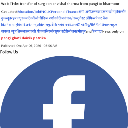
Web Title:
transfer of surgeon dr vishal sharma from pangi to bharmour
Get Latest
Education/Job
ENG
LIC
Personal Finance
अभी-अभी
उत्तराखंड
ऊना
काँगड़ा
किन्नौर
कुल्लू
क्राइम न्यूज
चंबा
टेक्नोलॉजी
दिव्य दर्शन
नॉलेज
पंजाब/जम्मू
पोस्ट ऑफिस
फ़ैक्ट चेक
बिजनेस आइडिया
बिज़नेस न्यूज़
बिलासपुर
बैंकिंग
मंडी
मनोरंजन
मेरी पांगी
यूटीलिटी
राशिफल
लाहुल
वायरल न्यूज़
शिमला
सरकारी योजना
सिरमौर
सुपर स्टोरी
सोलन
हमीरपुर
and
हिमाचल
News only on
pangi ghati dainik patrika
Published On: Apr 05, 2026 | 08:56 AM
Follow Us