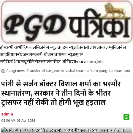
होम
अभी-अभी
हिमाचल
बिज़नेस न्यूज़
क्राइम न्यूज
टेक्नोलॉजी
पंजाब/जम्मू
बिजनेस
आइडिया
मनोरंजन
सरकारी योजना
वायरल न्यूज़
सुपर
स्टोरी
राशिफल
यूटीलिटी
उत्तराखंड
पोस्ट ऑफिस
Education/Job
Pangi news
Transfer of surgeon dr vishal sharma from pangi to bharmour
›
›
पांगी से सर्जन डॉक्टर विशाल शर्मा का भरमौर
स्थानातंरण, सरकार ने तीन दिनों के भीतर
ट्रांसफर नहीं रोकी तो होगी भूख हड़ताल
admin
08:56 AM 05 Apr 2026
पांगी से सर्जन डॉक्टर विशाल शर्मा का भरमौर स्थानातंरण, सरकार ने तीन दिनों के भीतर ट्रांसफर नहीं