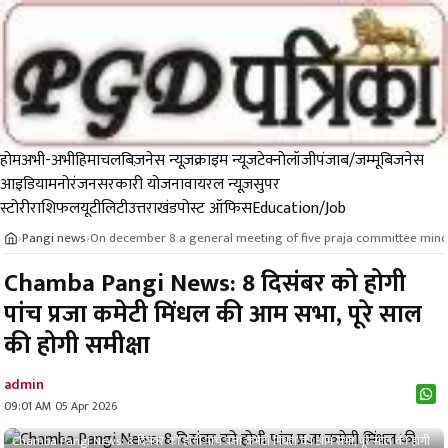
होम
अभी-अभी
हिमाचल
बिज़नेस न्यूज़
क्राइम न्यूज
टेक्नोलॉजी
पंजाब/जम्मू
बिजनेस
आइडिया
मनोरंजन
सरकारी योजना
वायरल न्यूज़
सुपर
स्टोरी
राशिफल
यूटीलिटी
उत्तराखंड
पोस्ट ऑफिस
Education/Job
Pangi news
On december 8 a general meeting of five praja committee mindh
›
›
Chamba Pangi News: 8 दिसंबर को होगी
पांच प्रजा कमेटी मिंधल की आम सभा, पूरे साल
की होगी समीक्षा
admin
09:01 AM 05 Apr 2026
Chamba Pangi News: 8 दिसंबर को होगी पांच प्रजा कमेटी मिंधल की आम सभा, पूरे साल की होगी