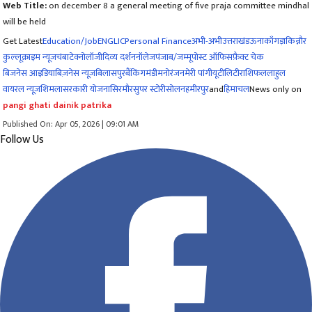
Web Title:
on december 8 a general meeting of five praja committee mindhal
will be held
Get Latest
Education/Job
ENG
LIC
Personal Finance
अभी-अभी
उत्तराखंड
ऊना
काँगड़ा
किन्नौर
कुल्लू
क्राइम न्यूज
चंबा
टेक्नोलॉजी
दिव्य दर्शन
नॉलेज
पंजाब/जम्मू
पोस्ट ऑफिस
फ़ैक्ट चेक
बिजनेस आइडिया
बिज़नेस न्यूज़
बिलासपुर
बैंकिंग
मंडी
मनोरंजन
मेरी पांगी
यूटीलिटी
राशिफल
लाहुल
वायरल न्यूज़
शिमला
सरकारी योजना
सिरमौर
सुपर स्टोरी
सोलन
हमीरपुर
and
हिमाचल
News only on
pangi ghati dainik patrika
Published On: Apr 05, 2026 | 09:01 AM
Follow Us