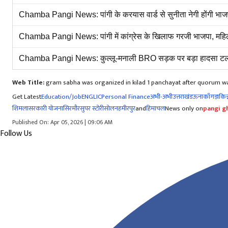
Chamba Pangi News: पांगी के करयास वार्ड से सुनीता नेगी होंगी भाज
Chamba Pangi News: पांगी में कांग्रेस के खिलाफ गरजी भाजपा, मह
Chamba Pangi News: कुल्लू-मनाली BRO सड़क पर बड़ा हादसा टला, हव
Web Title:
gram sabha was organized in kilad 1 panchayat after quorum w
Get Latest
Education/Job
ENG
LIC
Personal Finance
अभी-अभी
उत्तराखंड
ऊना
काँगड़ा
किन्
शिमला
सरकारी योजना
सिरमौर
सुपर स्टोरी
सोलन
हमीरपुर
and
हिमाचल
News only on
pangi gh
Published On: Apr 05, 2026 | 09:06 AM
Follow Us