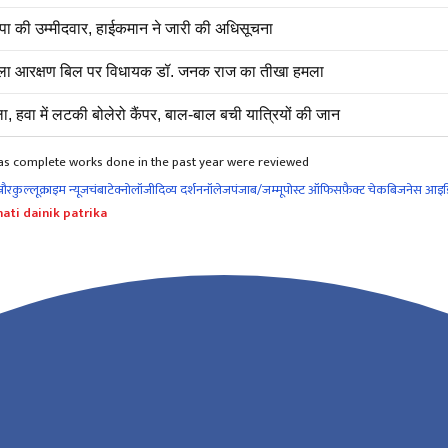
पा की उम्मीदवार, हाईकमान ने जारी की अधिसूचना
िला आरक्षण बिल पर विधायक डॉ. जनक राज का तीखा हमला
ा में लटकी बोलेरो कैंपर, बाल-बाल बची यात्रियों की जान
as complete works done in the past year were reviewed
नौर
कुल्लू
क्राइम न्यूज
चंबा
टेक्नोलॉजी
दिव्य दर्शन
नॉलेज
पंजाब/जम्मू
पोस्ट ऑफिस
फ़ैक्ट चेक
बिजनेस आइड
ati dainik patrika