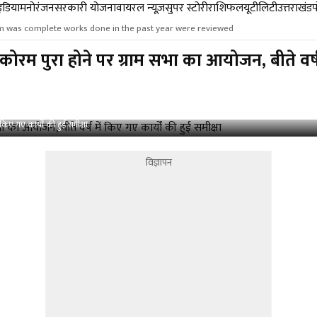
डिया
मनोरंजन
सरकारी योजना
वायरल न्यूज़
सुपर स्टोरी
राशिफल
यूटीलिटी
उत्तराखंड
m was complete works done in the past year were reviewed
 पुरा होने पर ग्राम सभा का आयोजन, बीते वर्ष मे
िए गए कार्यों की हुई समीक्षा
विज्ञापन