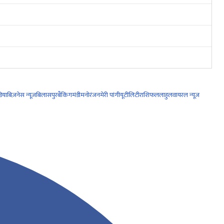
िया
बिज़नेस न्यूज़
बिलासपुर
बैंकिंग
मंडी
मनोरंजन
मेरी पांगी
यूटीलिटी
राशिफल
लाहुल
वायरल न्यूज़