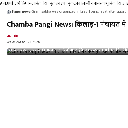
होम
अभी-अभी
हिमाचल
बिज़नेस न्यूज़
क्राइम न्यूज
टेक्नोलॉजी
पंजाब/जम्मू
बिजनेस आइ
Pangi news
Gram sabha was organized in kilad 1 panchayat after quoru
›
›
Chamba Pangi News: किलाड़-1 पंचायत में कोरम
admin
09:06 AM 05 Apr 2026
Chamba Pangi News: किलाड़-1 पंचायत में कोरम पुरा होने पर ग्राम सभा का आयोजन, बीते वर्ष में क