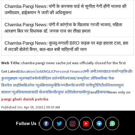
Chamba Pangi News: पांगी के करयास वार्ड से सुनीता नेगी होंगी भाजपा की
उम्मीदवार, हाईकमान ने जारी की अधिसूचना
Chamba Pangi News: पांगी में कांग्रेस के खिलाफ गरजी भाजपा, महिला
आरक्षण बिल पर विधायक डॉ. जनक राज का तीखा हमला
Chamba Pangi News: कुल्लू-मनाली BRO सड़क पर बड़ा हादसा टला, हवा
में लटकी बोलेरो कैंपर, बाल-बाल बची यात्रियों की जान
Web Title:
chamba pangi news sache jot was officially closed for the first
Get Latest
Education/Job
ENG
LIC
Personal Finance
अभी-अभी
उत्तराखंड
ऊना
काँगड़ा
किन्नौर
कुल्लू
क्राइम न्यूज
चंबा
टेक्नोलॉजी
दिव्य दर्शन
नॉलेज
पंजाब/जम्मू
पोस्ट ऑफिस
फ़ैक्ट चेक
बिजनेस आइडिया
बिज़नेस न्यूज़
बिलासपुर
बैंकिंग
मंडी
मनोरंजन
मेरी पांगी
यूटीलिटी
राशिफल
लाहुल
वायरल न्यूज़
शिमला
सरकारी योजना
सिरमौर
सुपर स्टोरी
सोलन
हमीरपुर
and
हिमाचल
News only on
pangi ghati dainik patrika
Published On: Apr 05, 2026 | 09:01 AM
Follow Us