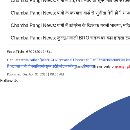
Chamba Pangi News: पांगी में 15,742 मतदाता चुनेंगे गांव की सरकार, 
Chamba Pangi News: पांगी के करयास वार्ड से सुनीता नेगी होंगी भाज
Chamba Pangi News: पांगी में कांग्रेस के खिलाफ गरजी भाजपा, मह
Chamba Pangi News: कुल्लू-मनाली BRO सड़क पर बड़ा हादसा टला, हव
Web Title:
67026f0d945cd
Get Latest
Education/Job
ENG
LIC
Personal Finance
अभी-अभी
उत्तराखंड
ऊना
काँगड़ा
किन्
शिमला
सरकारी योजना
सिरमौर
सुपर स्टोरी
सोलन
हमीरपुर
and
हिमाचल
News only on
pangi gh
Published On: Apr 05, 2026 | 08:56 AM
Follow Us