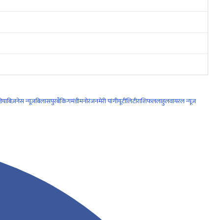
िया
बिज़नेस न्यूज़
बिलासपुर
बैंकिंग
मंडी
मनोरंजन
मेरी पांगी
यूटीलिटी
राशिफल
लाहुल
वायरल न्यूज़