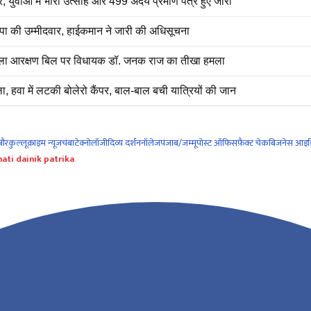
युवाओं में भारी उत्साह और 499 अदेय प्रमाण पत्र हुए जारी
पा की उम्मीदवार, हाईकमान ने जारी की अधिसूचना
िला आरक्षण बिल पर विधायक डॉ. जनक राज का तीखा हमला
ा में लटकी बोलेरो कैंपर, बाल-बाल बची यात्रियों की जान
नौर
कुल्लू
क्राइम न्यूज
चंबा
टेक्नोलॉजी
दिव्य दर्शन
नॉलेज
पंजाब/जम्मू
पोस्ट ऑफिस
फ़ैक्ट चेक
बिजनेस आइड
ati dainik patrika