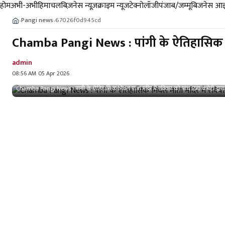
होम
अभी-अभी
हिमाचल
बिज़नेस न्यूज़
क्राइम न्यूज
टेक्नोलॉजी
पंजाब/जम्मू
बिजनेस आइ
Pangi news
67026f0d945cd
›
›
Chamba Pangi News : पांगी के ऐतिहासिक मिं
admin
08:56 AM 05 Apr 2026
Chamba Pangi News : पांगी के ऐतिहासिक मिंधल माता मंदिर में रविवार को पांच प्रजा कमेटी द्