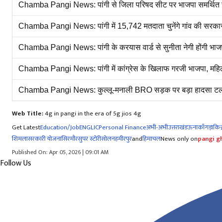
Chamba Pangi News: पांगी से जिला परिषद सीट पर भाजपा समर्थित सुनीता
Chamba Pangi News: पांगी में 15,742 मतदाता चुनेंगे गांव की सरकार, 
Chamba Pangi News: पांगी के करयास वार्ड से सुनीता नेगी होंगी भाज
Chamba Pangi News: पांगी में कांग्रेस के खिलाफ गरजी भाजपा, मह
Chamba Pangi News: कुल्लू-मनाली BRO सड़क पर बड़ा हादसा टला, हव
Web Title:
4g in pangi in the era of 5g jios 4g
Get Latest
Education/Job
ENG
LIC
Personal Finance
अभी-अभी
उत्तराखंड
ऊना
काँगड़ा
किन्
शिमला
सरकारी योजना
सिरमौर
सुपर स्टोरी
सोलन
हमीरपुर
and
हिमाचल
News only on
pangi gh
Published On: Apr 05, 2026 | 09:01 AM
Follow Us