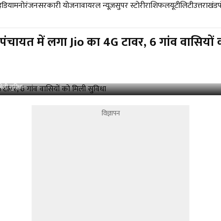
डिया
मनोरंजन
सरकारी योजना
वायरल न्यूज़
सुपर स्टोरी
राशिफल
यूटीलिटी
उत्तराखंड
ल पंचायत में लगा Jio का 4G टावर, 6 गांव वासियों
मिली सुविधा
विज्ञापन