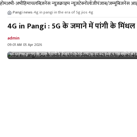
होम
अभी-अभी
हिमाचल
बिज़नेस न्यूज़
क्राइम न्यूज
टेक्नोलॉजी
पंजाब/जम्मू
बिजनेस आइ
Pangi news
4g in pangi in the era of 5g jios 4g
›
›
4G in Pangi : 5G के जमाने में पांगी के मिंध
admin
09:01 AM 05 Apr 2026
4G in Pangi : 5G के जमाने में पांगी के मिंधल पंचायत में लगा Jio का 4G टावर, 6 गांव वासियों को 