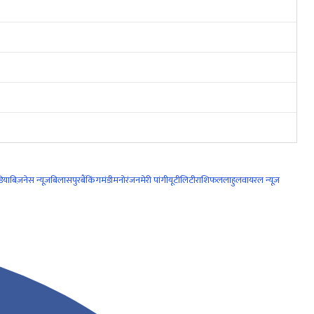
िया
बिज़नेस न्यूज़
बिलासपुर
बैंकिंग
मंडी
मनोरंजन
मेरी पांगी
यूटीलिटी
राशिफल
लाहुल
वायरल न्यूज़