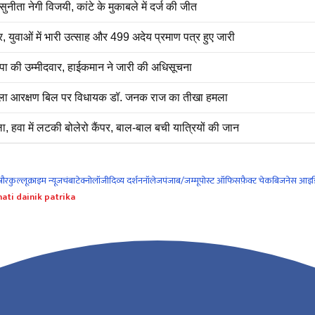
 नेगी विजयी, कांटे के मुकाबले में दर्ज की जीत
युवाओं में भारी उत्साह और 499 अदेय प्रमाण पत्र हुए जारी
पा की उम्मीदवार, हाईकमान ने जारी की अधिसूचना
िला आरक्षण बिल पर विधायक डॉ. जनक राज का तीखा हमला
ा में लटकी बोलेरो कैंपर, बाल-बाल बची यात्रियों की जान
नौर
कुल्लू
क्राइम न्यूज
चंबा
टेक्नोलॉजी
दिव्य दर्शन
नॉलेज
पंजाब/जम्मू
पोस्ट ऑफिस
फ़ैक्ट चेक
बिजनेस आइड
ati dainik patrika