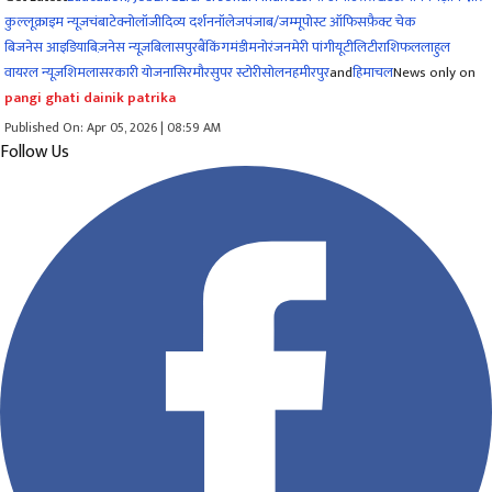
कुल्लू
क्राइम न्यूज
चंबा
टेक्नोलॉजी
दिव्य दर्शन
नॉलेज
पंजाब/जम्मू
पोस्ट ऑफिस
फ़ैक्ट चेक
बिजनेस आइडिया
बिज़नेस न्यूज़
बिलासपुर
बैंकिंग
मंडी
मनोरंजन
मेरी पांगी
यूटीलिटी
राशिफल
लाहुल
वायरल न्यूज़
शिमला
सरकारी योजना
सिरमौर
सुपर स्टोरी
सोलन
हमीरपुर
and
हिमाचल
News only on
pangi ghati dainik patrika
Published On: Apr 05, 2026 | 08:59 AM
Follow Us