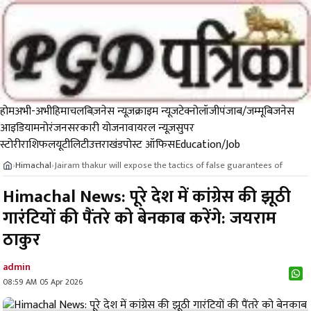
होम
अभी-अभी
हिमाचल
बिज़नेस न्यूज़
क्राइम न्यूज
टेक्नोलॉजी
पंजाब/जम्मू
बिजनेस
आइडिया
मनोरंजन
सरकारी योजना
वायरल न्यूज़
सुपर
स्टोरी
राशिफल
यूटीलिटी
उत्तराखंड
पोस्ट ऑफिस
Education/Job
Himachal
Jairam thakur will expose the tactics of false guarantees of
›
›
Himachal News: पूरे देश में कांग्रेस की झूठी
गारंटियों की पैंतरे को बेनकाब करेंगे: जयराम
ठाकुर
admin
08:59 AM 05 Apr 2026