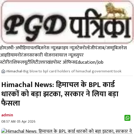
होम
अभी-अभी
हिमाचल
बिज़नेस न्यूज़
क्राइम न्यूज
टेक्नोलॉजी
पंजाब/जम्मू
बिजनेस
आइडिया
मनोरंजन
सरकारी योजना
वायरल न्यूज़
सुपर
स्टोरी
राशिफल
यूटीलिटी
उत्तराखंड
पोस्ट ऑफिस
Education/Job
Himachal
Big blow to bpl card holders of himachal government took
›
›
Himachal News: हिमाचल के BPL कार्ड
धारकों को बड़ा झटका, सरकार ने लिया बड़ा
फैसला
admin
08:57 AM 05 Apr 2026