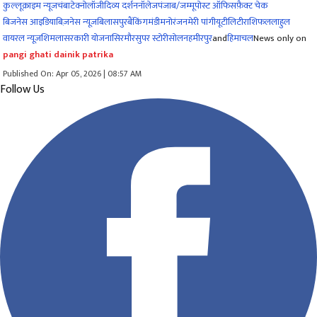
कुल्लू
क्राइम न्यूज
चंबा
टेक्नोलॉजी
दिव्य दर्शन
नॉलेज
पंजाब/जम्मू
पोस्ट ऑफिस
फ़ैक्ट चेक
बिजनेस आइडिया
बिज़नेस न्यूज़
बिलासपुर
बैंकिंग
मंडी
मनोरंजन
मेरी पांगी
यूटीलिटी
राशिफल
लाहुल
वायरल न्यूज़
शिमला
सरकारी योजना
सिरमौर
सुपर स्टोरी
सोलन
हमीरपुर
and
हिमाचल
News only on
pangi ghati dainik patrika
Published On: Apr 05, 2026 | 08:57 AM
Follow Us