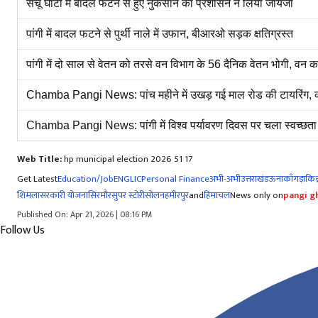
सेचू घाटी में बादल फटने से हुए नुकसान का प्रशासन ने लिया जायजा
पांगी में बादल फटने से पुर्थी नाले में उफान, बीआरओ सड़क क्षतिग्रस्त
पांगी में दो साल से वेतन को तरसे वन विभाग के 56 दैनिक वेतन भोगी, वन
Chamba Pangi News: पांच महीने में उखड़ गई माल रोड की टायरिंग, क
Chamba Pangi News: पांगी में विश्व पर्यावरण दिवस पर चला स्वच्छता 
Web Title:
hp municipal election 2026 51 17
Get Latest
Education/Job
ENG
LIC
Personal Finance
अभी-अभी
उत्तराखंड
ऊना
काँगड़ा
किन्
शिमला
सरकारी योजना
सिरमौर
सुपर स्टोरी
सोलन
हमीरपुर
and
हिमाचल
News only on
pangi gh
Published On: Apr 21, 2026 | 08:16 PM
Follow Us