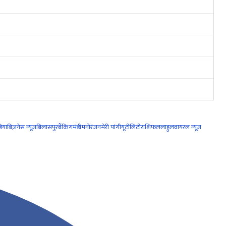
िया
बिज़नेस न्यूज़
बिलासपुर
बैंकिंग
मंडी
मनोरंजन
मेरी पांगी
यूटीलिटी
राशिफल
लाहुल
वायरल न्यूज़