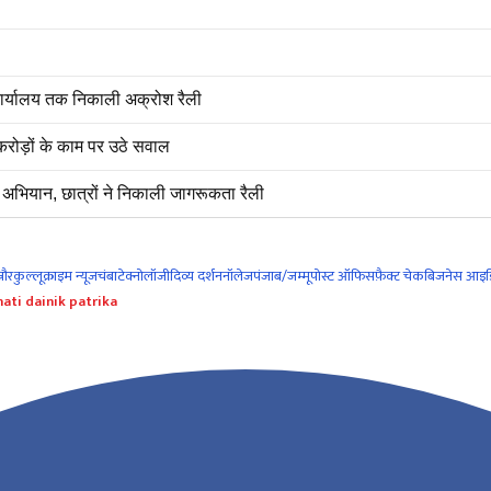
 कार्यालय तक निकाली अक्रोश रैली
रोड़ों के काम पर उठे सवाल
अभियान, छात्रों ने निकाली जागरूकता रैली
नौर
कुल्लू
क्राइम न्यूज
चंबा
टेक्नोलॉजी
दिव्य दर्शन
नॉलेज
पंजाब/जम्मू
पोस्ट ऑफिस
फ़ैक्ट चेक
बिजनेस आइड
ati dainik patrika