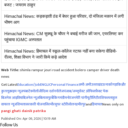
बजट : जयराम ठाकुर
Himachal News: कड़कड़ाती ठंड में बेघर हुआ परिवार, दो मंजिला मकान में लगी
भीषण आग
Himachal News: CM सुक्खू के चौपर ने बचाई मरीज की जान, एयरलिफ्ट कर
पहुंचाया IGMC अस्पताल
Himachal News: हिमाचल में स्कूल-कॉलेज स्टाफ नहीं बना सकेगा वीडियो-
रील्स, ​शिक्षा ​विभाग ने जारी किये कड़े आदेश
Web Title:
shimla rampur jeuri road accident bolero camper driver death
news
Get Latest
Education/Job
ENG
LIC
Personal Finance
अभी-अभी
उत्तराखंड
ऊना
काँगड़ा
किन्नौर
कुल्लू
क्राइम न्यूज
चंबा
टेक्नोलॉजी
दिव्य दर्शन
नॉलेज
पंजाब/जम्मू
पोस्ट ऑफिस
फ़ैक्ट चेक
बिजनेस आइडिया
बिज़नेस न्यूज़
बिलासपुर
बैंकिंग
मंडी
मनोरंजन
मेरी पांगी
यूटीलिटी
राशिफल
लाहुल
वायरल न्यूज़
शिमला
सरकारी योजना
सिरमौर
सुपर स्टोरी
सोलन
हमीरपुर
and
हिमाचल
News only on
pangi ghati dainik patrika
Published On: Apr 06, 2026 | 10:19 AM
Follow Us