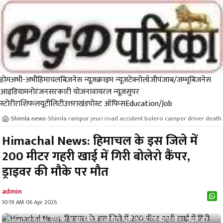
होम
अभी-अभी
हिमाचल
बिज़नेस न्यूज़
क्राइम न्यूज
टेक्नोलॉजी
पंजाब/जम्मू
बिजनेस
आइडिया
मनोरंजन
सरकारी योजना
वायरल न्यूज़
सुपर
स्टोरी
राशिफल
यूटीलिटी
उत्तराखंड
पोस्ट ऑफिस
Education/Job
Shimla news
Shimla rampur jeuri road accident bolero camper driver death
›
›
Himachal News: हिमाचल के इस जिले में
200 मीटर गहरी खाई में गिरी बोलेरो कैंपर,
ड्राइवर की मौके पर मौत
admin
10:19 AM 06 Apr 2026
Himachal News: हिमाचल के इस जिले में 200 मीटर गहरी खाई में गिरी बोलेरो कैंपर, ड्राइवर की