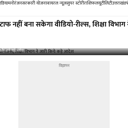
डिया
मनोरंजन
सरकारी योजना
वायरल न्यूज़
सुपर स्टोरी
राशिफल
यूटीलिटी
उत्तराखंड
 नहीं बना सकेगा वीडियो-रील्स, ​शिक्षा ​विभाग 
जारी किये कड़े आदेश
विज्ञापन