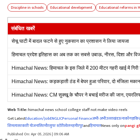
Discipline in schools
Educational development
Educational reforms in 
संबंधित खबरें
सेचू घाटी में बादल फटने से हुए नुकसान का प्रशासन ने लिया जायजा
हिमाचल प्रदेश इतिहास का अब तक का सबसे उबाऊ, नीरस, दिशा और वि
Himachal News: हिमाचल के इस जिले में 200 मीटर गहरी खाई में गिरी बो
Himachal News: कड़कड़ाती ठंड में बेघर हुआ परिवार, दो मंजिला मकान
Himachal News: CM सुक्खू के चौपर ने बचाई मरीज की जान, एयरलिफ
Web Title:
himachal news school college staff not make video reels
Get Latest
Education/Job
ENG
LIC
Personal Finance
अभी-अभी
उत्तराखंड
ऊना
काँगड़ा
किन्
शिमला
सरकारी योजना
सिरमौर
सुपर स्टोरी
सोलन
हमीरपुर
and
हिमाचल
News only on
pangi gh
Published On: Apr 05, 2026 | 09:06 AM