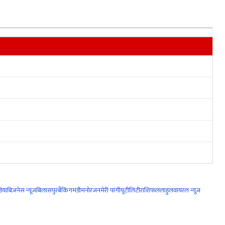
िया
बिज़नेस न्यूज़
बिलासपुर
बैंकिंग
मंडी
मनोरंजन
मेरी पांगी
यूटीलिटी
राशिफल
लाहुल
वायरल न्यूज़