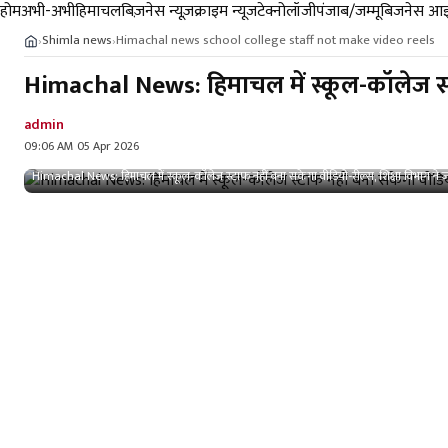
होम
अभी-अभी
हिमाचल
बिज़नेस न्यूज़
क्राइम न्यूज
टेक्नोलॉजी
पंजाब/जम्मू
बिजनेस आइ
Shimla news
Himachal news school college staff not make video reels
›
›
Himachal News: हिमाचल में स्कूल-कॉलेज स्टाफ
admin
09:06 AM 05 Apr 2026
Himachal News: हिमाचल में स्कूल-कॉलेज स्टाफ नहीं बना सकेगा वीडियो-रील्स, ​शिक्षा ​विभाग ने 