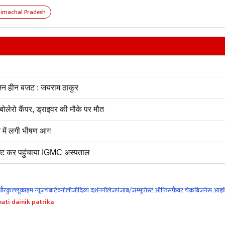
Himachal Pradesh
जन हीन बजट : जयराम ठाकुर
लेरो कैंपर, ड्राइवर की मौके पर मौत
 में लगी भीषण आग
्ट कर पहुंचाया IGMC अस्पताल
नौर
कुल्लू
क्राइम न्यूज
चंबा
टेक्नोलॉजी
दिव्य दर्शन
नॉलेज
पंजाब/जम्मू
पोस्ट ऑफिस
फ़ैक्ट चेक
बिजनेस आइड
ati dainik patrika