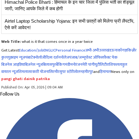
Himachal Police Bharti : हिमाचल के इन चार जिला में पुलिस भर्ती का शेड्यूल
जारी, जानिए आपके जिले में कब होगी
Airtel Laptop Scholarship Yojana: इन सभी छात्रों को मिलेगा फ्री लैपटॉप,
ऐसे करें आवेदन!
Web Title:
what is it that comes once in a year twice
Get Latest
Education/Job
ENG
LIC
Personal Finance
अभी-अभी
उत्तराखंड
ऊना
काँगड़ा
किन्नौर
कुल्लू
क्राइम न्यूज
चंबा
टेक्नोलॉजी
दिव्य दर्शन
नॉलेज
पंजाब/जम्मू
पोस्ट ऑफिस
फ़ैक्ट चेक
बिजनेस आइडिया
बिज़नेस न्यूज़
बिलासपुर
बैंकिंग
मंडी
मनोरंजन
मेरी पांगी
यूटीलिटी
राशिफल
लाहुल
वायरल न्यूज़
शिमला
सरकारी योजना
सिरमौर
सुपर स्टोरी
सोलन
हमीरपुर
and
हिमाचल
News only on
pangi ghati dainik patrika
Published On: Apr 05, 2026 | 09:04 AM
Follow Us