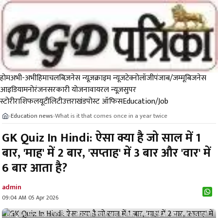
होम
अभी-अभी
हिमाचल
बिज़नेस न्यूज़
क्राइम न्यूज
टेक्नोलॉजी
पंजाब/जम्मू
बिजनेस
आइडिया
मनोरंजन
सरकारी योजना
वायरल न्यूज़
सुपर
स्टोरी
राशिफल
यूटीलिटी
उत्तराखंड
पोस्ट ऑफिस
Education/Job
Education news
What is it that comes once in a year twice
›
›
GK Quiz In Hindi: ऐसा क्या है जो साल में 1
बार, 'माह' में 2 बार, 'सप्ताह' में 3 बार और 'वार' में
6 बार आता है?
admin
09:04 AM 05 Apr 2026
GK Quiz In Hindi: ऐसा क्या है जो साल में 1 बार, 'माह' में 2 बार, 'सप्ताह' में 3 बार और 'वार' में 6 बार