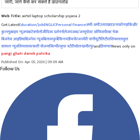
जारी, जानें कैसे कर सकते हैं डाउनलोड
Web Title:
airtel laptop scholarship yojana 2
Get Latest
Education/Job
ENG
LIC
Personal Finance
अभी-अभी
उत्तराखंड
ऊना
काँगड़ा
किन्नौर
कुल्लू
क्राइम न्यूज
चंबा
टेक्नोलॉजी
दिव्य दर्शन
नॉलेज
पंजाब/जम्मू
पोस्ट ऑफिस
फ़ैक्ट चेक
बिजनेस आइडिया
बिज़नेस न्यूज़
बिलासपुर
बैंकिंग
मंडी
मनोरंजन
मेरी पांगी
यूटीलिटी
राशिफल
लाहुल
वायरल न्यूज़
शिमला
सरकारी योजना
सिरमौर
सुपर स्टोरी
सोलन
हमीरपुर
and
हिमाचल
News only on
pangi ghati dainik patrika
Published On: Apr 05, 2026 | 09:09 AM
Follow Us