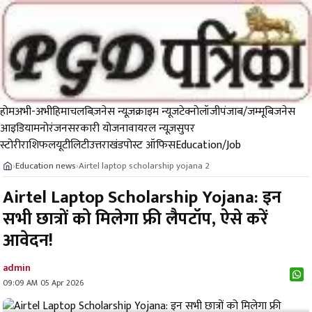
होम
अभी-अभी
हिमाचल
बिज़नेस न्यूज़
क्राइम न्यूज
टेक्नोलॉजी
पंजाब/जम्मू
बिजनेस
आइडिया
मनोरंजन
सरकारी योजना
वायरल न्यूज़
सुपर
स्टोरी
राशिफल
यूटीलिटी
उत्तराखंड
पोस्ट ऑफिस
Education/Job
Education news
Airtel laptop scholarship yojana 2
›
›
Airtel Laptop Scholarship Yojana: इन
सभी छात्रों को मिलेगा फ्री लैपटॉप, ऐसे करें
आवेदन!
admin
09:09 AM 05 Apr 2026