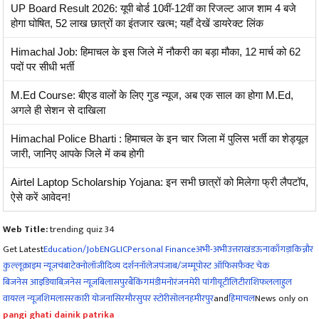
UP Board Result 2026: यूपी बोर्ड 10वीं-12वीं का रिजल्ट आज शाम 4 बजे
होगा घोषित, 52 लाख छात्रों का इंतजार खत्म; यहाँ देखें डायरेक्ट लिंक
Himachal Job: हिमाचल के इस जिले में नौकरी का बड़ा मौका, 12 मार्च को 62
पदों पर सीधी भर्ती
M.Ed Course: बीएड वालों के लिए गुड न्यूज, अब एक साल का होगा M.Ed,
अगले ही सेशन से दाखिला
Himachal Police Bharti : हिमाचल के इन चार जिला में पुलिस भर्ती का शेड्यूल
जारी, जानिए आपके जिले में कब होगी
Airtel Laptop Scholarship Yojana: इन सभी छात्रों को मिलेगा फ्री लैपटॉप,
ऐसे करें आवेदन!
Web Title:
trending quiz 34
Get Latest
Education/Job
ENG
LIC
Personal Finance
अभी-अभी
उत्तराखंड
ऊना
काँगड़ा
किन्नौर
कुल्लू
क्राइम न्यूज
चंबा
टेक्नोलॉजी
दिव्य दर्शन
नॉलेज
पंजाब/जम्मू
पोस्ट ऑफिस
फ़ैक्ट चेक
बिजनेस आइडिया
बिज़नेस न्यूज़
बिलासपुर
बैंकिंग
मंडी
मनोरंजन
मेरी पांगी
यूटीलिटी
राशिफल
लाहुल
वायरल न्यूज़
शिमला
सरकारी योजना
सिरमौर
सुपर स्टोरी
सोलन
हमीरपुर
and
हिमाचल
News only on
pangi ghati dainik patrika