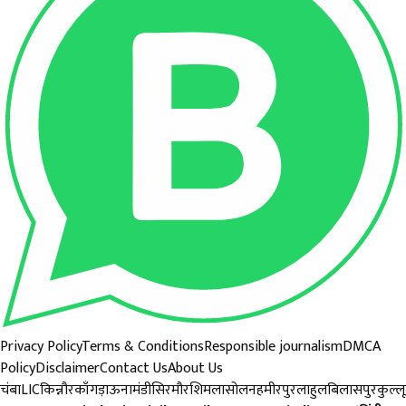
Privacy Policy
Terms & Conditions
Responsible journalism
DMCA
Policy
Disclaimer
Contact Us
About Us
चंबा
LIC
किन्नौर
काँगड़ा
ऊना
मंडी
सिरमौर
शिमला
सोलन
हमीरपुर
लाहुल
बिलासपुर
कुल्लू