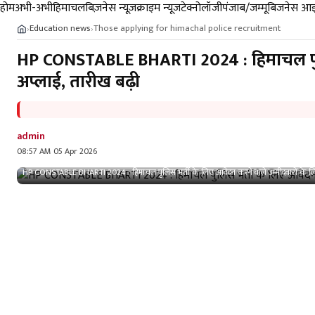
होम
अभी-अभी
हिमाचल
बिज़नेस न्यूज़
क्राइम न्यूज
टेक्नोलॉजी
पंजाब/जम्मू
बिजनेस आइ
Education news
Those applying for himachal police recruitment
›
›
HP CONSTABLE BHARTI 2024 : हिमाचल पुलिस
अप्लाई, तारीख बढ़ी
admin
08:57 AM 05 Apr 2026
HP CONSTABLE BHARTI 2024 : हिमाचल पुलिस भर्ती के लिए आवेदन करनें वाले उम्मीदवारों के ल