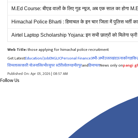
M.Ed Course: बीएड वालों के लिए गुड न्यूज, अब एक साल का होगा M.E
Himachal Police Bharti : हिमाचल के इन चार जिला में पुलिस भर्ती का 
Airtel Laptop Scholarship Yojana: इन सभी छात्रों को मिलेगा फ्री ल
Web Title:
those applying for himachal police recruitment
Get Latest
Education/Job
ENG
LIC
Personal Finance
अभी-अभी
उत्तराखंड
ऊना
काँगड़ा
किन्
शिमला
सरकारी योजना
सिरमौर
सुपर स्टोरी
सोलन
हमीरपुर
and
हिमाचल
News only on
pangi gh
Published On: Apr 05, 2026 | 08:57 AM
Follow Us