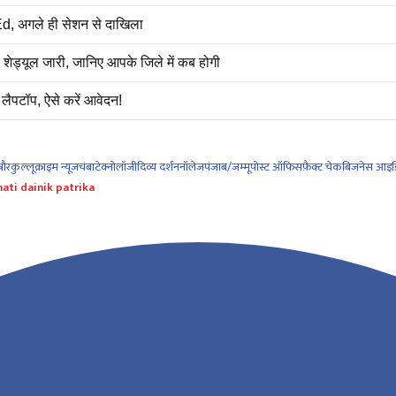
d, अगले ही सेशन से दाखिला
शेड्यूल जारी, जानिए आपके जिले में कब होगी
ैपटॉप, ऐसे करें आवेदन!
नौर
कुल्लू
क्राइम न्यूज
चंबा
टेक्नोलॉजी
दिव्य दर्शन
नॉलेज
पंजाब/जम्मू
पोस्ट ऑफिस
फ़ैक्ट चेक
बिजनेस आइड
ati dainik patrika