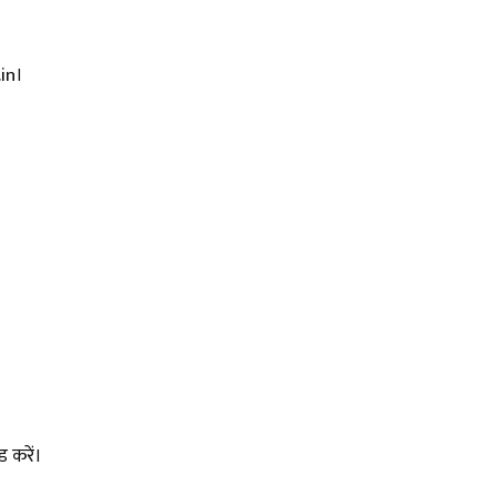
in
।
ड करें।