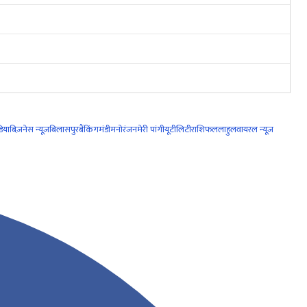
िया
बिज़नेस न्यूज़
बिलासपुर
बैंकिंग
मंडी
मनोरंजन
मेरी पांगी
यूटीलिटी
राशिफल
लाहुल
वायरल न्यूज़