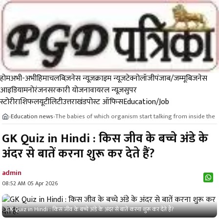
होम
अभी-अभी
हिमाचल
बिज़नेस न्यूज़
क्राइम न्यूज
टेक्नोलॉजी
पंजाब/जम्मू
बिजनेस
आइडिया
मनोरंजन
सरकारी योजना
वायरल न्यूज़
सुपर
स्टोरी
राशिफल
यूटीलिटी
उत्तराखंड
पोस्ट ऑफिस
Education/Job
Education news
The babies of which organism start talking from inside the
›
›
GK Quiz in Hindi : किस जीव के बच्चे अंडे के
अंदर से बातें करना शुरू कर देते हैं?
admin
08:52 AM 05 Apr 2026
GK Quiz in Hindi : किस जीव के बच्चे अंडे के अंदर से बातें करना शुरू कर देते हैं?