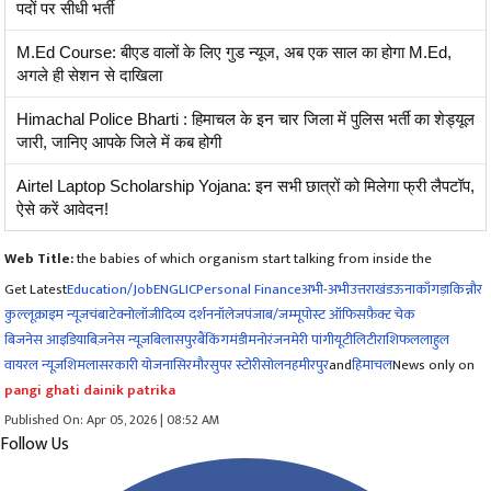
पदों पर सीधी भर्ती
M.Ed Course: बीएड वालों के लिए गुड न्यूज, अब एक साल का होगा M.Ed,
अगले ही सेशन से दाखिला
Himachal Police Bharti : हिमाचल के इन चार जिला में पुलिस भर्ती का शेड्यूल
जारी, जानिए आपके जिले में कब होगी
Airtel Laptop Scholarship Yojana: इन सभी छात्रों को मिलेगा फ्री लैपटॉप,
ऐसे करें आवेदन!
Web Title:
the babies of which organism start talking from inside the
Get Latest
Education/Job
ENG
LIC
Personal Finance
अभी-अभी
उत्तराखंड
ऊना
काँगड़ा
किन्नौर
कुल्लू
क्राइम न्यूज
चंबा
टेक्नोलॉजी
दिव्य दर्शन
नॉलेज
पंजाब/जम्मू
पोस्ट ऑफिस
फ़ैक्ट चेक
बिजनेस आइडिया
बिज़नेस न्यूज़
बिलासपुर
बैंकिंग
मंडी
मनोरंजन
मेरी पांगी
यूटीलिटी
राशिफल
लाहुल
वायरल न्यूज़
शिमला
सरकारी योजना
सिरमौर
सुपर स्टोरी
सोलन
हमीरपुर
and
हिमाचल
News only on
pangi ghati dainik patrika
Published On: Apr 05, 2026 | 08:52 AM
Follow Us