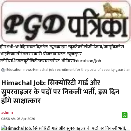
होम
अभी-अभी
हिमाचल
बिज़नेस न्यूज़
क्राइम न्यूज
टेक्नोलॉजी
पंजाब/जम्मू
बिजनेस
आइडिया
मनोरंजन
सरकारी योजना
वायरल न्यूज़
सुपर
स्टोरी
राशिफल
यूटीलिटी
उत्तराखंड
पोस्ट ऑफिस
Education/Job
Education news
Himachal job recruitment for the posts of security guard an
›
›
Himachal Job: सिक्योरिटी गार्ड और
सुपरवाइजर के पदों पर निकली भर्ती, इस दिन
होंगे साक्षात्कार
admin
08:58 AM 05 Apr 2026