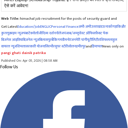
ऐसे करें आवेदन!
Web Title:
himachal job recruitment for the posts of security guard and
Get Latest
Education/Job
ENG
LIC
Personal Finance
अभी-अभी
उत्तराखंड
ऊना
काँगड़ा
किन्नौर
कुल्लू
क्राइम न्यूज
चंबा
टेक्नोलॉजी
दिव्य दर्शन
नॉलेज
पंजाब/जम्मू
पोस्ट ऑफिस
फ़ैक्ट चेक
बिजनेस आइडिया
बिज़नेस न्यूज़
बिलासपुर
बैंकिंग
मंडी
मनोरंजन
मेरी पांगी
यूटीलिटी
राशिफल
लाहुल
वायरल न्यूज़
शिमला
सरकारी योजना
सिरमौर
सुपर स्टोरी
सोलन
हमीरपुर
and
हिमाचल
News only on
pangi ghati dainik patrika
Published On: Apr 05, 2026 | 08:58 AM
Follow Us