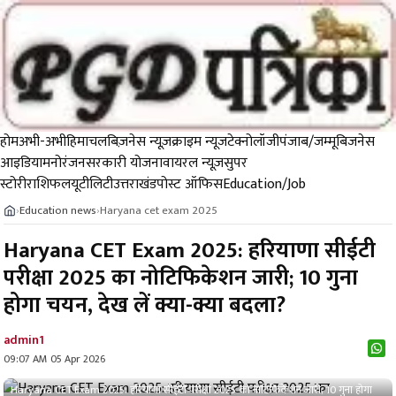
होम
अभी-अभी
हिमाचल
बिज़नेस न्यूज़
क्राइम न्यूज
टेक्नोलॉजी
पंजाब/जम्मू
बिजनेस
आइडिया
मनोरंजन
सरकारी योजना
वायरल न्यूज़
सुपर
स्टोरी
राशिफल
यूटीलिटी
उत्तराखंड
पोस्ट ऑफिस
Education/Job
Education news
Haryana cet exam 2025
›
›
Haryana CET Exam 2025: हरियाणा सीईटी
परीक्षा 2025 का नोटिफिकेशन जारी; 10 गुना
होगा चयन, देख लें क्या-क्या बदला?
admin1
09:07 AM 05 Apr 2026
Haryana CET Exam 2025: हरियाणा सीईटी परीक्षा 2025 का नोटिफिकेशन जारी; 10 गुना होगा