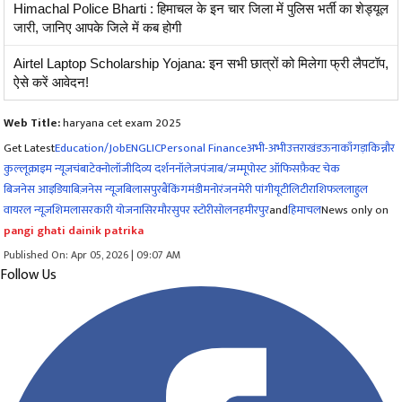
Himachal Police Bharti : हिमाचल के इन चार जिला में पुलिस भर्ती का शेड्यूल
जारी, जानिए आपके जिले में कब होगी
Airtel Laptop Scholarship Yojana: इन सभी छात्रों को मिलेगा फ्री लैपटॉप,
ऐसे करें आवेदन!
Web Title:
haryana cet exam 2025
Get Latest
Education/Job
ENG
LIC
Personal Finance
अभी-अभी
उत्तराखंड
ऊना
काँगड़ा
किन्नौर
कुल्लू
क्राइम न्यूज
चंबा
टेक्नोलॉजी
दिव्य दर्शन
नॉलेज
पंजाब/जम्मू
पोस्ट ऑफिस
फ़ैक्ट चेक
बिजनेस आइडिया
बिज़नेस न्यूज़
बिलासपुर
बैंकिंग
मंडी
मनोरंजन
मेरी पांगी
यूटीलिटी
राशिफल
लाहुल
वायरल न्यूज़
शिमला
सरकारी योजना
सिरमौर
सुपर स्टोरी
सोलन
हमीरपुर
and
हिमाचल
News only on
pangi ghati dainik patrika
Published On: Apr 05, 2026 | 09:07 AM
Follow Us