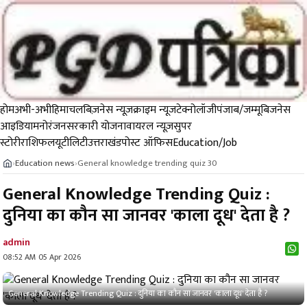
होम
अभी-अभी
हिमाचल
बिज़नेस न्यूज़
क्राइम न्यूज
टेक्नोलॉजी
पंजाब/जम्मू
बिजनेस
आइडिया
मनोरंजन
सरकारी योजना
वायरल न्यूज़
सुपर
स्टोरी
राशिफल
यूटीलिटी
उत्तराखंड
पोस्ट ऑफिस
Education/Job
Education news
General knowledge trending quiz 30
›
›
General Knowledge Trending Quiz :
दुनिया का कौन सा जानवर 'काला दूध' देता है ?
admin
08:52 AM 05 Apr 2026
General Knowledge Trending Quiz : दुनिया का कौन सा जानवर 'काला दूध' देता है ?