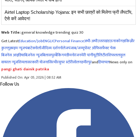
Airtel Laptop Scholarship Yojana: इन सभी छात्रों को मिलेगा फ्री लैपटॉप,
ऐसे करें आवेदन!
Web Title:
general knowledge trending quiz 30
Get Latest
Education/Job
ENG
LIC
Personal Finance
अभी-अभी
उत्तराखंड
ऊना
काँगड़ा
किन्नौर
कुल्लू
क्राइम न्यूज
चंबा
टेक्नोलॉजी
दिव्य दर्शन
नॉलेज
पंजाब/जम्मू
पोस्ट ऑफिस
फ़ैक्ट चेक
बिजनेस आइडिया
बिज़नेस न्यूज़
बिलासपुर
बैंकिंग
मंडी
मनोरंजन
मेरी पांगी
यूटीलिटी
राशिफल
लाहुल
वायरल न्यूज़
शिमला
सरकारी योजना
सिरमौर
सुपर स्टोरी
सोलन
हमीरपुर
and
हिमाचल
News only on
pangi ghati dainik patrika
Published On: Apr 05, 2026 | 08:52 AM
Follow Us