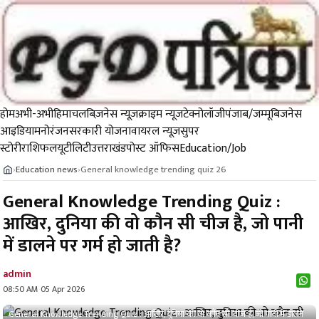
होम
अभी-अभी
हिमाचल
बिज़नेस न्यूज़
क्राइम न्यूज
टेक्नोलॉजी
पंजाब/जम्मू
बिजनेस
आइडिया
मनोरंजन
सरकारी योजना
वायरल न्यूज़
सुपर
स्टोरी
राशिफल
यूटीलिटी
उत्तराखंड
पोस्ट ऑफिस
Education/Job
Education news
General knowledge trending quiz 26
›
›
General Knowledge Trending Quiz :
आखिर, दुनिया की वो कौन सी चीज है, जो पानी
में डालने पर गर्म हो जाती है?
admin
08:50 AM 05 Apr 2026
General Knowledge Trending Quiz : आखिर, दुनिया की वो कौन सी चीज है, जो पानी में डालने