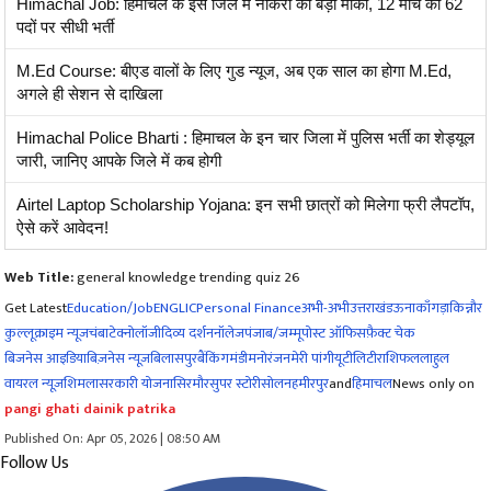
Himachal Job: हिमाचल के इस जिले में नौकरी का बड़ा मौका, 12 मार्च को 62
पदों पर सीधी भर्ती
M.Ed Course: बीएड वालों के लिए गुड न्यूज, अब एक साल का होगा M.Ed,
अगले ही सेशन से दाखिला
Himachal Police Bharti : हिमाचल के इन चार जिला में पुलिस भर्ती का शेड्यूल
जारी, जानिए आपके जिले में कब होगी
Airtel Laptop Scholarship Yojana: इन सभी छात्रों को मिलेगा फ्री लैपटॉप,
ऐसे करें आवेदन!
Web Title:
general knowledge trending quiz 26
Get Latest
Education/Job
ENG
LIC
Personal Finance
अभी-अभी
उत्तराखंड
ऊना
काँगड़ा
किन्नौर
कुल्लू
क्राइम न्यूज
चंबा
टेक्नोलॉजी
दिव्य दर्शन
नॉलेज
पंजाब/जम्मू
पोस्ट ऑफिस
फ़ैक्ट चेक
बिजनेस आइडिया
बिज़नेस न्यूज़
बिलासपुर
बैंकिंग
मंडी
मनोरंजन
मेरी पांगी
यूटीलिटी
राशिफल
लाहुल
वायरल न्यूज़
शिमला
सरकारी योजना
सिरमौर
सुपर स्टोरी
सोलन
हमीरपुर
and
हिमाचल
News only on
pangi ghati dainik patrika
Published On: Apr 05, 2026 | 08:50 AM
Follow Us