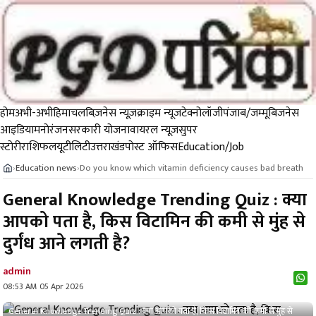
होम
अभी-अभी
हिमाचल
बिज़नेस न्यूज़
क्राइम न्यूज
टेक्नोलॉजी
पंजाब/जम्मू
बिजनेस
आइडिया
मनोरंजन
सरकारी योजना
वायरल न्यूज़
सुपर
स्टोरी
राशिफल
यूटीलिटी
उत्तराखंड
पोस्ट ऑफिस
Education/Job
Education news
Do you know which vitamin deficiency causes bad breath
›
›
General Knowledge Trending Quiz : क्या
आपको पता है, किस विटामिन की कमी से मुंह से
दुर्गंध आने लगती है?
admin
08:53 AM 05 Apr 2026
General Knowledge Trending Quiz : क्या आपको पता है, किस विटामिन की कमी से मुंह से