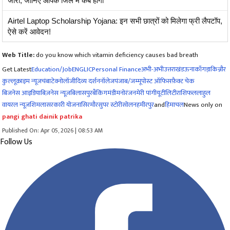
जारी, जानिए आपके जिले में कब होगी
Airtel Laptop Scholarship Yojana: इन सभी छात्रों को मिलेगा फ्री लैपटॉप,
ऐसे करें आवेदन!
Web Title:
do you know which vitamin deficiency causes bad breath
Get Latest
Education/Job
ENG
LIC
Personal Finance
अभी-अभी
उत्तराखंड
ऊना
काँगड़ा
किन्नौर
कुल्लू
क्राइम न्यूज
चंबा
टेक्नोलॉजी
दिव्य दर्शन
नॉलेज
पंजाब/जम्मू
पोस्ट ऑफिस
फ़ैक्ट चेक
बिजनेस आइडिया
बिज़नेस न्यूज़
बिलासपुर
बैंकिंग
मंडी
मनोरंजन
मेरी पांगी
यूटीलिटी
राशिफल
लाहुल
वायरल न्यूज़
शिमला
सरकारी योजना
सिरमौर
सुपर स्टोरी
सोलन
हमीरपुर
and
हिमाचल
News only on
pangi ghati dainik patrika
Published On: Apr 05, 2026 | 08:53 AM
Follow Us