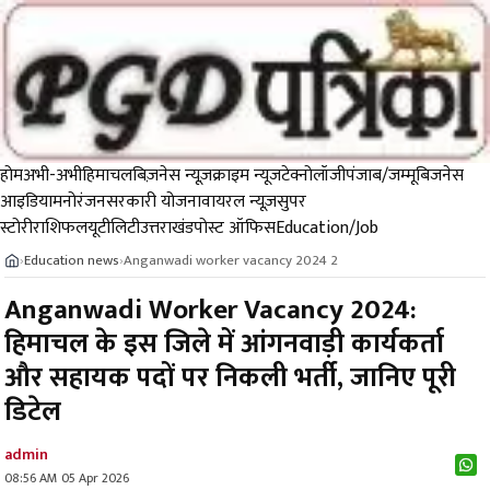
होम
अभी-अभी
हिमाचल
बिज़नेस न्यूज़
क्राइम न्यूज
टेक्नोलॉजी
पंजाब/जम्मू
बिजनेस
आइडिया
मनोरंजन
सरकारी योजना
वायरल न्यूज़
सुपर
स्टोरी
राशिफल
यूटीलिटी
उत्तराखंड
पोस्ट ऑफिस
Education/Job
Education news
Anganwadi worker vacancy 2024 2
›
›
Anganwadi Worker Vacancy 2024:
हिमाचल के इस जिले में आंगनवाड़ी कार्यकर्ता
और सहायक पदों पर निकली भर्ती, जानिए पूरी
डिटेल
admin
08:56 AM 05 Apr 2026