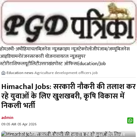
होम
अभी-अभी
हिमाचल
बिज़नेस न्यूज़
क्राइम न्यूज
टेक्नोलॉजी
पंजाब/जम्मू
बिजनेस
आइडिया
मनोरंजन
सरकारी योजना
वायरल न्यूज़
सुपर
स्टोरी
राशिफल
यूटीलिटी
उत्तराखंड
पोस्ट ऑफिस
Education/Job
Education news
Agriculture development officers job
›
›
Himachal Jobs: सरकारी नौकरी की तलाश कर
रहे युवाओं के लिए खु्शखबरी, कृषि विकास में
निकली भर्ती
admin
09:05 AM 05 Apr 2026
Himachal Jobs: सरकारी नौकरी की तलाश कर रहे युवाओं के लिए खु्शखबरी, कृषि विकास में