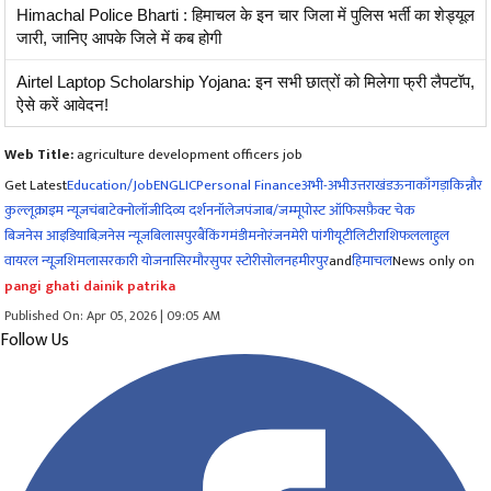
Himachal Police Bharti : हिमाचल के इन चार जिला में पुलिस भर्ती का शेड्यूल
जारी, जानिए आपके जिले में कब होगी
Airtel Laptop Scholarship Yojana: इन सभी छात्रों को मिलेगा फ्री लैपटॉप,
ऐसे करें आवेदन!
Web Title:
agriculture development officers job
Get Latest
Education/Job
ENG
LIC
Personal Finance
अभी-अभी
उत्तराखंड
ऊना
काँगड़ा
किन्नौर
कुल्लू
क्राइम न्यूज
चंबा
टेक्नोलॉजी
दिव्य दर्शन
नॉलेज
पंजाब/जम्मू
पोस्ट ऑफिस
फ़ैक्ट चेक
बिजनेस आइडिया
बिज़नेस न्यूज़
बिलासपुर
बैंकिंग
मंडी
मनोरंजन
मेरी पांगी
यूटीलिटी
राशिफल
लाहुल
वायरल न्यूज़
शिमला
सरकारी योजना
सिरमौर
सुपर स्टोरी
सोलन
हमीरपुर
and
हिमाचल
News only on
pangi ghati dainik patrika
Published On: Apr 05, 2026 | 09:05 AM
Follow Us