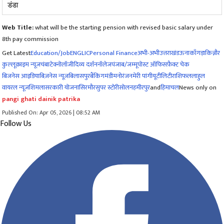
डंडा
Web Title:
what will be the starting pension with revised basic salary under
8th pay commission
Get Latest
Education/Job
ENG
LIC
Personal Finance
अभी-अभी
उत्तराखंड
ऊना
काँगड़ा
किन्नौर
कुल्लू
क्राइम न्यूज
चंबा
टेक्नोलॉजी
दिव्य दर्शन
नॉलेज
पंजाब/जम्मू
पोस्ट ऑफिस
फ़ैक्ट चेक
बिजनेस आइडिया
बिज़नेस न्यूज़
बिलासपुर
बैंकिंग
मंडी
मनोरंजन
मेरी पांगी
यूटीलिटी
राशिफल
लाहुल
वायरल न्यूज़
शिमला
सरकारी योजना
सिरमौर
सुपर स्टोरी
सोलन
हमीरपुर
and
हिमाचल
News only on
pangi ghati dainik patrika
Published On: Apr 05, 2026 | 08:52 AM
Follow Us