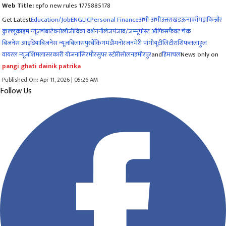
Web Title:
epfo new rules 1775885178
Get Latest
Education/Job
ENG
LIC
Personal Finance
अभी-अभी
उत्तराखंड
ऊना
काँगड़ा
किन्नौर
कुल्लू
क्राइम न्यूज
चंबा
टेक्नोलॉजी
दिव्य दर्शन
नॉलेज
पंजाब/जम्मू
पोस्ट ऑफिस
फ़ैक्ट चेक
बिजनेस आइडिया
बिज़नेस न्यूज़
बिलासपुर
बैंकिंग
मंडी
मनोरंजन
मेरी पांगी
यूटीलिटी
राशिफल
लाहुल
वायरल न्यूज़
शिमला
सरकारी योजना
सिरमौर
सुपर स्टोरी
सोलन
हमीरपुर
and
हिमाचल
News only on
pangi ghati dainik patrika
Published On: Apr 11, 2026 | 05:26 AM
Follow Us