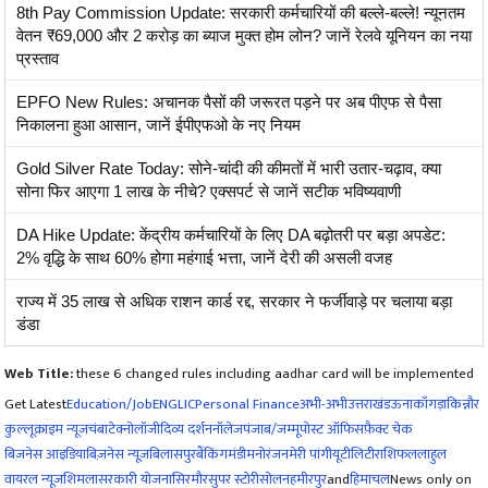
8th Pay Commission Update: सरकारी कर्मचारियों की बल्ले-बल्ले! न्यूनतम
वेतन ₹69,000 और 2 करोड़ का ब्याज मुक्त होम लोन? जानें रेलवे यूनियन का नया
प्रस्ताव
EPFO New Rules: अचानक पैसों की जरूरत पड़ने पर अब पीएफ से पैसा
निकालना हुआ आसान, जानें ईपीएफओ के नए नियम
Gold Silver Rate Today: सोने-चांदी की कीमतों में भारी उतार-चढ़ाव, क्या
सोना फिर आएगा 1 लाख के नीचे? एक्सपर्ट से जानें सटीक भविष्यवाणी
DA Hike Update: केंद्रीय कर्मचारियों के लिए DA बढ़ोतरी पर बड़ा अपडेट:
2% वृद्धि के साथ 60% होगा महंगाई भत्ता, जानें देरी की असली वजह
राज्य में 35 लाख से अधिक राशन कार्ड रद्द, सरकार ने फर्जीवाड़े पर चलाया बड़ा
डंडा
Web Title:
these 6 changed rules including aadhar card will be implemented
Get Latest
Education/Job
ENG
LIC
Personal Finance
अभी-अभी
उत्तराखंड
ऊना
काँगड़ा
किन्नौर
कुल्लू
क्राइम न्यूज
चंबा
टेक्नोलॉजी
दिव्य दर्शन
नॉलेज
पंजाब/जम्मू
पोस्ट ऑफिस
फ़ैक्ट चेक
बिजनेस आइडिया
बिज़नेस न्यूज़
बिलासपुर
बैंकिंग
मंडी
मनोरंजन
मेरी पांगी
यूटीलिटी
राशिफल
लाहुल
वायरल न्यूज़
शिमला
सरकारी योजना
सिरमौर
सुपर स्टोरी
सोलन
हमीरपुर
and
हिमाचल
News only on