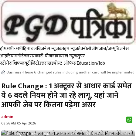
होम
अभी-अभी
हिमाचल
बिज़नेस न्यूज़
क्राइम न्यूज
टेक्नोलॉजी
पंजाब/जम्मू
बिजनेस
आइडिया
मनोरंजन
सरकारी योजना
वायरल न्यूज़
सुपर
स्टोरी
राशिफल
यूटीलिटी
उत्तराखंड
पोस्ट ऑफिस
Education/Job
Business
These 6 changed rules including aadhar card will be implemented
›
›
Rule Change : 1 अक्टूबर से आधार कार्ड समेत
ये 6 बदले नियम होने जा रहे लागू, यहां जाने
आपकी जेब पर कितना पड़ेगा असर
admin
08:56 AM 05 Apr 2026
Rule Change : 1 अक्टूबर से आधार कार्ड समेत ये 6 बदले नियम होने जा रहे लागू, यहां जाने आपकी जेब