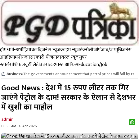
होम
अभी-अभी
हिमाचल
बिज़नेस न्यूज़
क्राइम न्यूज
टेक्नोलॉजी
पंजाब/जम्मू
बिजनेस
आइडिया
मनोरंजन
सरकारी योजना
वायरल न्यूज़
सुपर
स्टोरी
राशिफल
यूटीलिटी
उत्तराखंड
पोस्ट ऑफिस
Education/Job
Business
The governments announcement that petrol prices will fall by rs
›
›
Good News : देश में 15 रुपए लीटर तक गिर
जाएंगे पेट्रोल के दाम! सरकार के ऐलान से देशभर
में खुशी का माहौल
admin
08:56 AM 05 Apr 2026
Good News : देश में 15 रुपए लीटर तक गिर जाएंगे पेट्रोल के दाम! सरकार के ऐलान से देशभर में खुशी