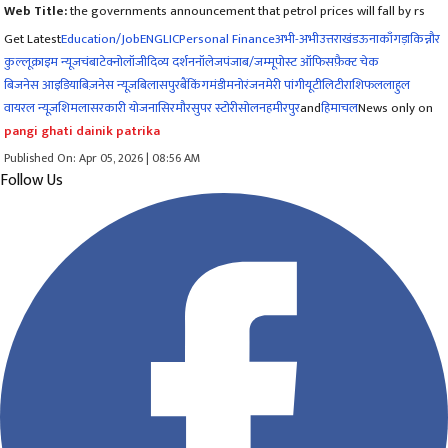
Web Title:
the governments announcement that petrol prices will fall by rs
Get Latest
Education/Job
ENG
LIC
Personal Finance
अभी-अभी
उत्तराखंड
ऊना
काँगड़ा
किन्नौर
कुल्लू
क्राइम न्यूज
चंबा
टेक्नोलॉजी
दिव्य दर्शन
नॉलेज
पंजाब/जम्मू
पोस्ट ऑफिस
फ़ैक्ट चेक
बिजनेस आइडिया
बिज़नेस न्यूज़
बिलासपुर
बैंकिंग
मंडी
मनोरंजन
मेरी पांगी
यूटीलिटी
राशिफल
लाहुल
वायरल न्यूज़
शिमला
सरकारी योजना
सिरमौर
सुपर स्टोरी
सोलन
हमीरपुर
and
हिमाचल
News only on
pangi ghati dainik patrika
Published On: Apr 05, 2026 | 08:56 AM
Follow Us