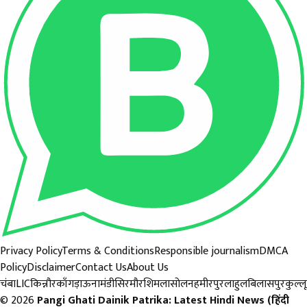
Privacy Policy
Terms & Conditions
Responsible journalism
DMCA
Policy
Disclaimer
Contact Us
About Us
चंबा
LIC
किन्नौर
काँगड़ा
ऊना
मंडी
सिरमौर
शिमला
सोलन
हमीरपुर
लाहुल
बिलासपुर
कुल्लू
© 2026
Pangi Ghati Dainik Patrika: Latest Hindi News (हिंदी