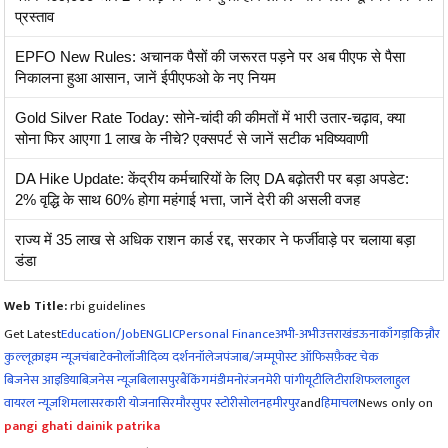
प्रस्ताव
EPFO New Rules: अचानक पैसों की जरूरत पड़ने पर अब पीएफ से पैसा
निकालना हुआ आसान, जानें ईपीएफओ के नए नियम
Gold Silver Rate Today: सोने-चांदी की कीमतों में भारी उतार-चढ़ाव, क्या
सोना फिर आएगा 1 लाख के नीचे? एक्सपर्ट से जानें सटीक भविष्यवाणी
DA Hike Update: केंद्रीय कर्मचारियों के लिए DA बढ़ोतरी पर बड़ा अपडेट:
2% वृद्धि के साथ 60% होगा महंगाई भत्ता, जानें देरी की असली वजह
राज्य में 35 लाख से अधिक राशन कार्ड रद्द, सरकार ने फर्जीवाड़े पर चलाया बड़ा
डंडा
Web Title:
rbi guidelines
Get Latest
Education/Job
ENG
LIC
Personal Finance
अभी-अभी
उत्तराखंड
ऊना
काँगड़ा
किन्नौर
कुल्लू
क्राइम न्यूज
चंबा
टेक्नोलॉजी
दिव्य दर्शन
नॉलेज
पंजाब/जम्मू
पोस्ट ऑफिस
फ़ैक्ट चेक
बिजनेस आइडिया
बिज़नेस न्यूज़
बिलासपुर
बैंकिंग
मंडी
मनोरंजन
मेरी पांगी
यूटीलिटी
राशिफल
लाहुल
वायरल न्यूज़
शिमला
सरकारी योजना
सिरमौर
सुपर स्टोरी
सोलन
हमीरपुर
and
हिमाचल
News only on
pangi ghati dainik patrika