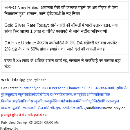
EPFO New Rules: अचानक पैसों की जरूरत पड़ने पर अब पीएफ से पैसा
निकालना हुआ आसान, जानें ईपीएफओ के नए नियम
Gold Silver Rate Today: सोने-चांदी की कीमतों में भारी उतार-चढ़ाव, क्या
सोना फिर आएगा 1 लाख के नीचे? एक्सपर्ट से जानें सटीक भविष्यवाणी
DA Hike Update: केंद्रीय कर्मचारियों के लिए DA बढ़ोतरी पर बड़ा अपडेट:
2% वृद्धि के साथ 60% होगा महंगाई भत्ता, जानें देरी की असली वजह
राज्य में 35 लाख से अधिक राशन कार्ड रद्द, सरकार ने फर्जीवाड़े पर चलाया बड़ा
डंडा
Web Title:
lpg gas cylinder
Get Latest
Education/Job
ENG
LIC
Personal Finance
अभी-अभी
उत्तराखंड
ऊना
काँगड़ा
किन्नौर
कुल्लू
क्राइम न्यूज
चंबा
टेक्नोलॉजी
दिव्य दर्शन
नॉलेज
पंजाब/जम्मू
पोस्ट ऑफिस
फ़ैक्ट चेक
बिजनेस आइडिया
बिज़नेस न्यूज़
बिलासपुर
बैंकिंग
मंडी
मनोरंजन
मेरी पांगी
यूटीलिटी
राशिफल
लाहुल
वायरल न्यूज़
शिमला
सरकारी योजना
सिरमौर
सुपर स्टोरी
सोलन
हमीरपुर
and
हिमाचल
News only on
pangi ghati dainik patrika
Published On: Apr 05, 2026 | 09:00 AM
Follow Us