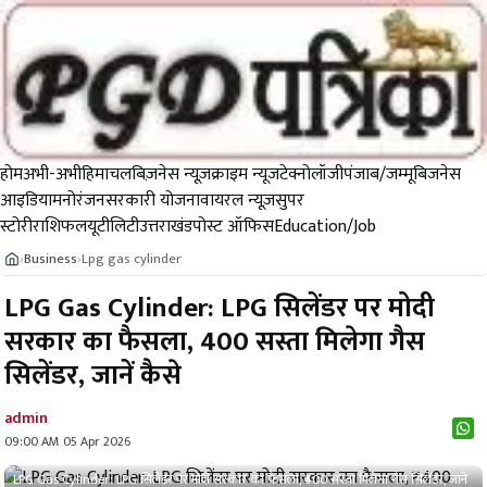
होम
अभी-अभी
हिमाचल
बिज़नेस न्यूज़
क्राइम न्यूज
टेक्नोलॉजी
पंजाब/जम्मू
बिजनेस
आइडिया
मनोरंजन
सरकारी योजना
वायरल न्यूज़
सुपर
स्टोरी
राशिफल
यूटीलिटी
उत्तराखंड
पोस्ट ऑफिस
Education/Job
Business
Lpg gas cylinder
›
›
LPG Gas Cylinder: LPG सिलेंडर पर मोदी
सरकार का फैसला, ₹400 सस्ता मिलेगा गैस
सिलेंडर, जानें कैसे
admin
09:00 AM 05 Apr 2026
LPG Gas Cylinder: LPG सिलेंडर पर मोदी सरकार का फैसला, ₹400 सस्ता मिलेगा गैस सिलेंडर, जानें