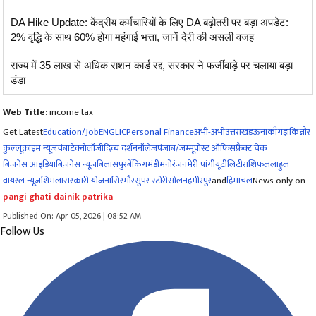
DA Hike Update: केंद्रीय कर्मचारियों के लिए DA बढ़ोतरी पर बड़ा अपडेट:
2% वृद्धि के साथ 60% होगा महंगाई भत्ता, जानें देरी की असली वजह
राज्य में 35 लाख से अधिक राशन कार्ड रद्द, सरकार ने फर्जीवाड़े पर चलाया बड़ा
डंडा
Web Title:
income tax
Get Latest
Education/Job
ENG
LIC
Personal Finance
अभी-अभी
उत्तराखंड
ऊना
काँगड़ा
किन्नौर
कुल्लू
क्राइम न्यूज
चंबा
टेक्नोलॉजी
दिव्य दर्शन
नॉलेज
पंजाब/जम्मू
पोस्ट ऑफिस
फ़ैक्ट चेक
बिजनेस आइडिया
बिज़नेस न्यूज़
बिलासपुर
बैंकिंग
मंडी
मनोरंजन
मेरी पांगी
यूटीलिटी
राशिफल
लाहुल
वायरल न्यूज़
शिमला
सरकारी योजना
सिरमौर
सुपर स्टोरी
सोलन
हमीरपुर
and
हिमाचल
News only on
pangi ghati dainik patrika
Published On: Apr 05, 2026 | 08:52 AM
Follow Us