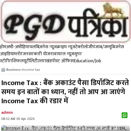
होम
अभी-अभी
हिमाचल
बिज़नेस न्यूज़
क्राइम न्यूज
टेक्नोलॉजी
पंजाब/जम्मू
बिजनेस
आइडिया
मनोरंजन
सरकारी योजना
वायरल न्यूज़
सुपर
स्टोरी
राशिफल
यूटीलिटी
उत्तराखंड
पोस्ट ऑफिस
Education/Job
Business
Income tax
›
›
Income Tax : बैंक अकाउंट पैसा डिपॉजिट करते
समय इन बातों का ध्यान, नहीं तो आप आ जाएंगे
Income Tax की रडार में
admin
08:52 AM 05 Apr 2026
Income Tax : बैंक अकाउंट पैसा डिपॉजिट करते समय इन बातों का ध्यान, नहीं तो आप आ जाएंगे