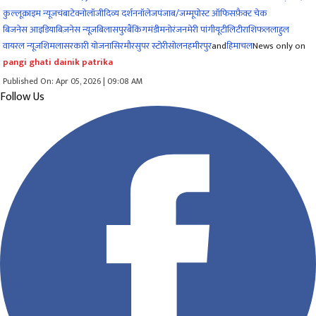
कुल्लू
क्राइम न्यूज
चंबा
टेक्नोलॉजी
दिव्य दर्शन
नॉलेज
पंजाब/जम्मू
पोस्ट ऑफिस
फ़ैक्ट चेक
बिजनेस आइडिया
बिज़नेस न्यूज़
बिलासपुर
बैंकिंग
मंडी
मनोरंजन
मेरी पांगी
यूटीलिटी
राशिफल
लाहुल
वायरल न्यूज़
शिमला
सरकारी योजना
सिरमौर
सुपर स्टोरी
सोलन
हमीरपुर
and
हिमाचल
News only on
pangi ghati dainik patrika
Published On: Apr 05, 2026 | 09:08 AM
Follow Us