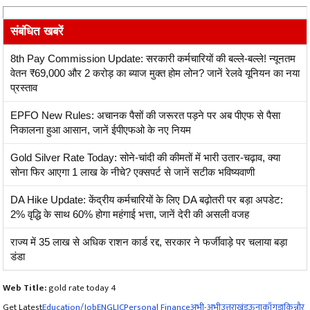
संबंधित खबरें
8th Pay Commission Update: सरकारी कर्मचारियों की बल्ले-बल्ले! न्यूनतम
वेतन ₹69,000 और 2 करोड़ का ब्याज मुक्त होम लोन? जानें रेलवे यूनियन का नया
प्रस्ताव
EPFO New Rules: अचानक पैसों की जरूरत पड़ने पर अब पीएफ से पैसा
निकालना हुआ आसान, जानें ईपीएफओ के नए नियम
Gold Silver Rate Today: सोने-चांदी की कीमतों में भारी उतार-चढ़ाव, क्या
सोना फिर आएगा 1 लाख के नीचे? एक्सपर्ट से जानें सटीक भविष्यवाणी
DA Hike Update: केंद्रीय कर्मचारियों के लिए DA बढ़ोतरी पर बड़ा अपडेट:
2% वृद्धि के साथ 60% होगा महंगाई भत्ता, जानें देरी की असली वजह
राज्य में 35 लाख से अधिक राशन कार्ड रद्द, सरकार ने फर्जीवाड़े पर चलाया बड़ा
डंडा
Web Title:
gold rate today 4
Get Latest
Education/Job
ENG
LIC
Personal Finance
अभी-अभी
उत्तराखंड
ऊना
काँगड़ा
किन्नौर