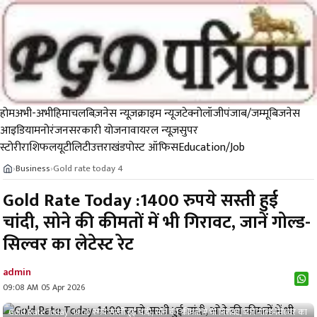
होम
अभी-अभी
हिमाचल
बिज़नेस न्यूज़
क्राइम न्यूज
टेक्नोलॉजी
पंजाब/जम्मू
बिजनेस
आइडिया
मनोरंजन
सरकारी योजना
वायरल न्यूज़
सुपर
स्टोरी
राशिफल
यूटीलिटी
उत्तराखंड
पोस्ट ऑफिस
Education/Job
Business
Gold rate today 4
›
›
Gold Rate Today :1400 रुपये सस्ती हुई
चांदी, सोने की कीमतों में भी गिरावट, जानें गोल्ड-
सिल्वर का लेटेस्ट रेट
admin
09:08 AM 05 Apr 2026
Gold Rate Today :1400 रुपये सस्ती हुई चांदी, सोने की कीमतों में भी गिरावट, जानें गोल्ड-सिल्वर का