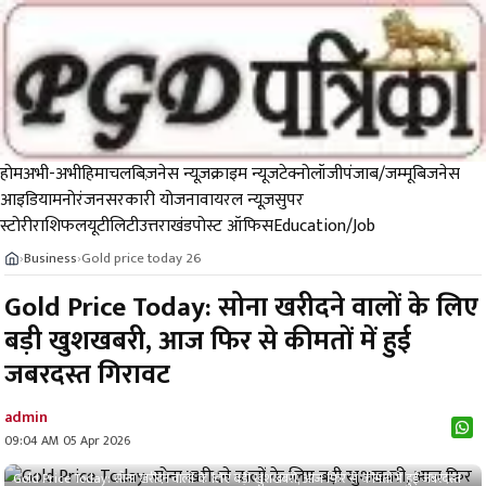
होम
अभी-अभी
हिमाचल
बिज़नेस न्यूज़
क्राइम न्यूज
टेक्नोलॉजी
पंजाब/जम्मू
बिजनेस
आइडिया
मनोरंजन
सरकारी योजना
वायरल न्यूज़
सुपर
स्टोरी
राशिफल
यूटीलिटी
उत्तराखंड
पोस्ट ऑफिस
Education/Job
Business
Gold price today 26
›
›
Gold Price Today: सोना खरीदने वालों के लिए
बड़ी खुशखबरी, आज फिर से कीमतों में हुई
जबरदस्त गिरावट
admin
09:04 AM 05 Apr 2026
Gold Price Today: सोना खरीदने वालों के लिए बड़ी खुशखबरी, आज फिर से कीमतों में हुई जबरदस्त