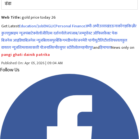
डंडा
Web Title:
gold price today 26
Get Latest
Education/Job
ENG
LIC
Personal Finance
अभी-अभी
उत्तराखंड
ऊना
काँगड़ा
किन्नौर
कुल्लू
क्राइम न्यूज
चंबा
टेक्नोलॉजी
दिव्य दर्शन
नॉलेज
पंजाब/जम्मू
पोस्ट ऑफिस
फ़ैक्ट चेक
बिजनेस आइडिया
बिज़नेस न्यूज़
बिलासपुर
बैंकिंग
मंडी
मनोरंजन
मेरी पांगी
यूटीलिटी
राशिफल
लाहुल
वायरल न्यूज़
शिमला
सरकारी योजना
सिरमौर
सुपर स्टोरी
सोलन
हमीरपुर
and
हिमाचल
News only on
pangi ghati dainik patrika
Published On: Apr 05, 2026 | 09:04 AM
Follow Us