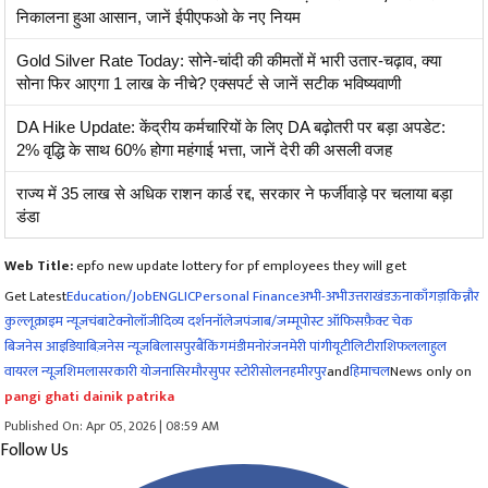
निकालना हुआ आसान, जानें ईपीएफओ के नए नियम
Gold Silver Rate Today: सोने-चांदी की कीमतों में भारी उतार-चढ़ाव, क्या
सोना फिर आएगा 1 लाख के नीचे? एक्सपर्ट से जानें सटीक भविष्यवाणी
DA Hike Update: केंद्रीय कर्मचारियों के लिए DA बढ़ोतरी पर बड़ा अपडेट:
2% वृद्धि के साथ 60% होगा महंगाई भत्ता, जानें देरी की असली वजह
राज्य में 35 लाख से अधिक राशन कार्ड रद्द, सरकार ने फर्जीवाड़े पर चलाया बड़ा
डंडा
Web Title:
epfo new update lottery for pf employees they will get
Get Latest
Education/Job
ENG
LIC
Personal Finance
अभी-अभी
उत्तराखंड
ऊना
काँगड़ा
किन्नौर
कुल्लू
क्राइम न्यूज
चंबा
टेक्नोलॉजी
दिव्य दर्शन
नॉलेज
पंजाब/जम्मू
पोस्ट ऑफिस
फ़ैक्ट चेक
बिजनेस आइडिया
बिज़नेस न्यूज़
बिलासपुर
बैंकिंग
मंडी
मनोरंजन
मेरी पांगी
यूटीलिटी
राशिफल
लाहुल
वायरल न्यूज़
शिमला
सरकारी योजना
सिरमौर
सुपर स्टोरी
सोलन
हमीरपुर
and
हिमाचल
News only on
pangi ghati dainik patrika
Published On: Apr 05, 2026 | 08:59 AM
Follow Us