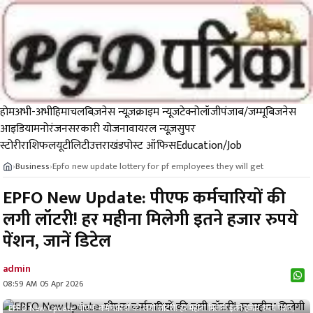
होम
अभी-अभी
हिमाचल
बिज़नेस न्यूज़
क्राइम न्यूज
टेक्नोलॉजी
पंजाब/जम्मू
बिजनेस
आइडिया
मनोरंजन
सरकारी योजना
वायरल न्यूज़
सुपर
स्टोरी
राशिफल
यूटीलिटी
उत्तराखंड
पोस्ट ऑफिस
Education/Job
Business
Epfo new update lottery for pf employees they will get
›
›
EPFO New Update: पीएफ कर्मचारियों की
लगी लॉटरी! हर महीना मिलेगी इतने हजार रुपये
पेंशन, जानें डिटेल
admin
08:59 AM 05 Apr 2026
EPFO New Update: पीएफ कर्मचारियों की लगी लॉटरी! हर महीना मिलेगी इतने हजार रुपये पेंशन,