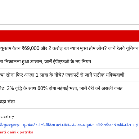
ूनतम वेतन ₹69,000 और 2 करोड़ का ब्याज मुक्त होम लोन? जानें रेलवे यूनियन 
ा निकालना हुआ आसान, जानें ईपीएफओ के नए नियम
्या सोना फिर आएगा 1 लाख के नीचे? एक्सपर्ट से जानें सटीक भविष्यवाणी
ट: 2% वृद्धि के साथ 60% होगा महंगाई भत्ता, जानें देरी की असली वजह
बड़ा डंडा
c salary
नौर
कुल्लू
क्राइम न्यूज
चंबा
टेक्नोलॉजी
दिव्य दर्शन
नॉलेज
पंजाब/जम्मू
पोस्ट ऑफिस
फ़ैक्ट चेक
बिजनेस आइड
ati dainik patrika