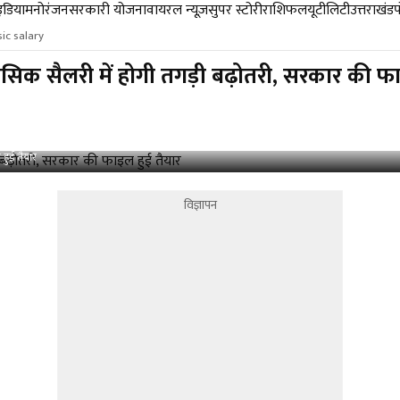
डिया
मनोरंजन
सरकारी योजना
वायरल न्यूज़
सुपर स्टोरी
राशिफल
यूटीलिटी
उत्तराखंड
ic salary
बेसिक सैलरी में होगी तगड़ी बढ़ोतरी, सरकार की फ
 हुई तैयार
विज्ञापन