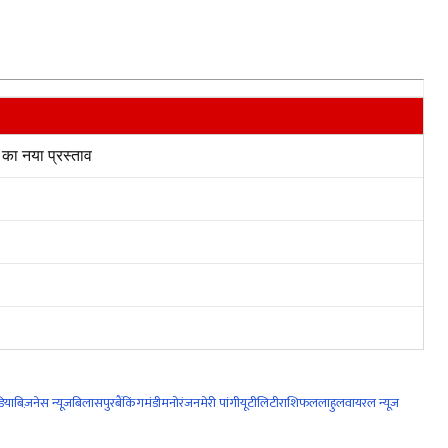
का नया प्रस्ताव
िया
बिज़नेस न्यूज़
बिलासपुर
बैंकिंग
मंडी
मनोरंजन
मेरी पांगी
यूटीलिटी
राशिफल
लाहुल
वायरल न्यूज़