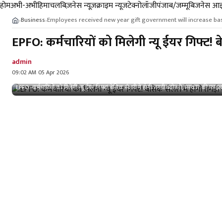
होम
अभी-अभी
हिमाचल
बिज़नेस न्यूज़
क्राइम न्यूज
टेक्नोलॉजी
पंजाब/जम्मू
बिजनेस आइ
Business
Employees received new year gift government will increase bas
›
›
EPFO: कर्मचारियों को मिलेगी न्यू ईयर गिफ्ट! 
admin
09:02 AM 05 Apr 2026
EPFO: कर्मचारियों को मिलेगी न्यू ईयर गिफ्ट! बेसिक सैलरी में होगी तगड़ी बढ़ोतरी, सरकार की फाइल