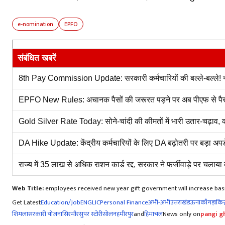
e-nomination
EPFO
संबंधित खबरें
8th Pay Commission Update: सरकारी कर्मचारियों की बल्ले-बल्ले! न्य
EPFO New Rules: अचानक पैसों की जरूरत पड़ने पर अब पीएफ से पैस
Gold Silver Rate Today: सोने-चांदी की कीमतों में भारी उतार-चढ़ाव, क
DA Hike Update: केंद्रीय कर्मचारियों के लिए DA बढ़ोतरी पर बड़ा अपडे
राज्य में 35 लाख से अधिक राशन कार्ड रद्द, सरकार ने फर्जीवाड़े पर चलाया 
Web Title:
employees received new year gift government will increase basi
Get Latest
Education/Job
ENG
LIC
Personal Finance
अभी-अभी
उत्तराखंड
ऊना
काँगड़ा
किन्
शिमला
सरकारी योजना
सिरमौर
सुपर स्टोरी
सोलन
हमीरपुर
and
हिमाचल
News only on
pangi gh