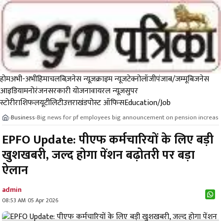
होम
अभी-अभी
हिमाचल
बिज़नेस न्यूज़
क्राइम न्यूज
टेक्नोलॉजी
पंजाब/जम्मू
बिजनेस
आइडिया
मनोरंजन
सरकारी योजना
वायरल न्यूज़
सुपर
स्टोरी
राशिफल
यूटीलिटी
उत्तराखंड
पोस्ट ऑफिस
Education/Job
Business
Big news for pf employees big announcement on pension increas
›
›
EPFO Update: पीएफ कर्मचारियों के लिए बड़ी
खुशखबरी, जल्द होगा पेंशन बढ़ोतरी पर बड़ा
ऐलान
admin
08:53 AM 05 Apr 2026