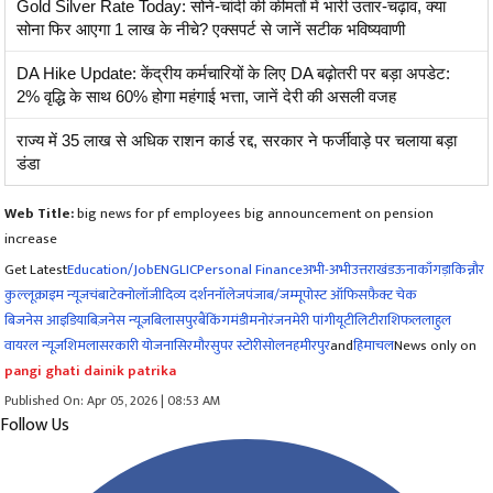
Gold Silver Rate Today: सोने-चांदी की कीमतों में भारी उतार-चढ़ाव, क्या
सोना फिर आएगा 1 लाख के नीचे? एक्सपर्ट से जानें सटीक भविष्यवाणी
DA Hike Update: केंद्रीय कर्मचारियों के लिए DA बढ़ोतरी पर बड़ा अपडेट:
2% वृद्धि के साथ 60% होगा महंगाई भत्ता, जानें देरी की असली वजह
राज्य में 35 लाख से अधिक राशन कार्ड रद्द, सरकार ने फर्जीवाड़े पर चलाया बड़ा
डंडा
Web Title:
big news for pf employees big announcement on pension
increase
Get Latest
Education/Job
ENG
LIC
Personal Finance
अभी-अभी
उत्तराखंड
ऊना
काँगड़ा
किन्नौर
कुल्लू
क्राइम न्यूज
चंबा
टेक्नोलॉजी
दिव्य दर्शन
नॉलेज
पंजाब/जम्मू
पोस्ट ऑफिस
फ़ैक्ट चेक
बिजनेस आइडिया
बिज़नेस न्यूज़
बिलासपुर
बैंकिंग
मंडी
मनोरंजन
मेरी पांगी
यूटीलिटी
राशिफल
लाहुल
वायरल न्यूज़
शिमला
सरकारी योजना
सिरमौर
सुपर स्टोरी
सोलन
हमीरपुर
and
हिमाचल
News only on
pangi ghati dainik patrika
Published On: Apr 05, 2026 | 08:53 AM
Follow Us